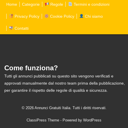
Home
Categorie
Regole
Termini e condizioni
Privacy Policy
Cookie Policy
Chi siamo
Contatti
Come funziona?
Tutti gli annunci pubblicati su questo sito vengono verificati e
approvati manualmente dal nostro team prima della pubblicazione,
per garantire il rispetto delle regole di qualità e sicurezza.
© 2026 Annunci Gratuiti Italia. Tutti i diritti riservati.
ClassiPress Theme
- Powered by
WordPress