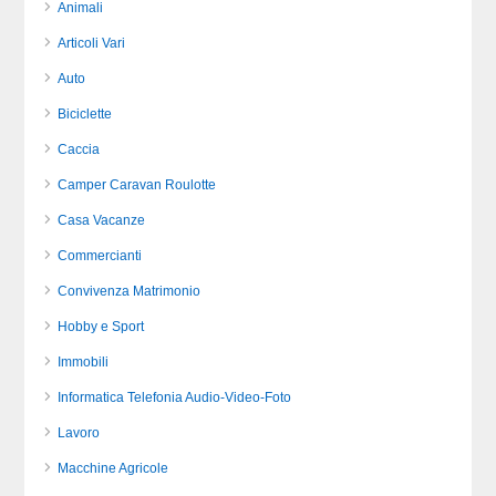
Animali
Articoli Vari
Auto
Biciclette
Caccia
Camper Caravan Roulotte
Casa Vacanze
Commercianti
Convivenza Matrimonio
Hobby e Sport
Immobili
Informatica Telefonia Audio-Video-Foto
Lavoro
Macchine Agricole