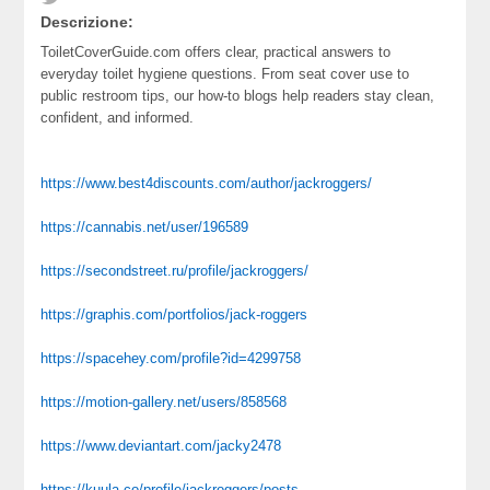
Descrizione:
ToiletCoverGuide.com offers clear, practical answers to
everyday toilet hygiene questions. From seat cover use to
public restroom tips, our how-to blogs help readers stay clean,
confident, and informed.
https://www.best4discounts.com/author/jackroggers/
https://cannabis.net/user/196589
https://secondstreet.ru/profile/jackroggers/
https://graphis.com/portfolios/jack-roggers
https://spacehey.com/profile?id=4299758
https://motion-gallery.net/users/858568
https://www.deviantart.com/jacky2478
https://kuula.co/profile/jackroggers/posts