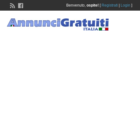
Benvenuto,
ospite!
[
Registrati
|
Login
]