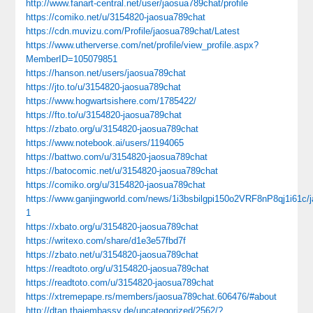
http://www.fanart-central.net/user/jaosua789chat/profile
https://comiko.net/u/3154820-jaosua789chat
https://cdn.muvizu.com/Profile/jaosua789chat/Latest
https://www.utherverse.com/net/profile/view_profile.aspx?
MemberID=105079851
https://hanson.net/users/jaosua789chat
https://jto.to/u/3154820-jaosua789chat
https://www.hogwartsishere.com/1785422/
https://fto.to/u/3154820-jaosua789chat
https://zbato.org/u/3154820-jaosua789chat
https://www.notebook.ai/users/1194065
https://battwo.com/u/3154820-jaosua789chat
https://batocomic.net/u/3154820-jaosua789chat
https://comiko.org/u/3154820-jaosua789chat
https://www.ganjingworld.com/news/1i3bsbilgpi150o2VRF8nP8qj1i61c/
1
https://xbato.org/u/3154820-jaosua789chat
https://writexo.com/share/d1e3e57fbd7f
https://zbato.net/u/3154820-jaosua789chat
https://readtoto.org/u/3154820-jaosua789chat
https://readtoto.com/u/3154820-jaosua789chat
https://xtremepape.rs/members/jaosua789chat.606476/#about
http://dtan.thaiembassy.de/uncategorized/2562/?