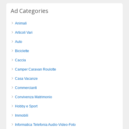
Ad Categories
Animali
Articoli Vari
Auto
Biciclette
Caccia
Camper Caravan Roulotte
Casa Vacanze
Commercianti
Convivenza Matrimonio
Hobby e Sport
Immobili
Informatica Telefonia Audio-Video-Foto