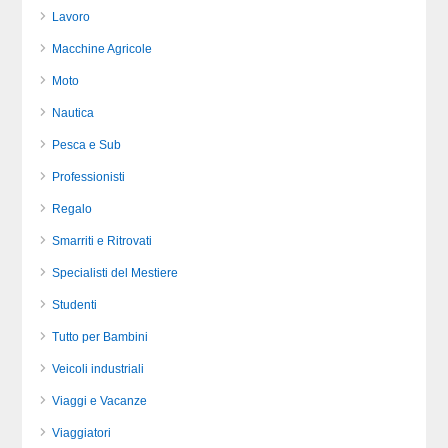
Lavoro
Macchine Agricole
Moto
Nautica
Pesca e Sub
Professionisti
Regalo
Smarriti e Ritrovati
Specialisti del Mestiere
Studenti
Tutto per Bambini
Veicoli industriali
Viaggi e Vacanze
Viaggiatori