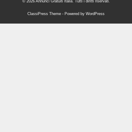
© 2026 Annunci Gratuiti Italia. Tutti i diritti riservati.
ClassiPress Theme
- Powered by
WordPress