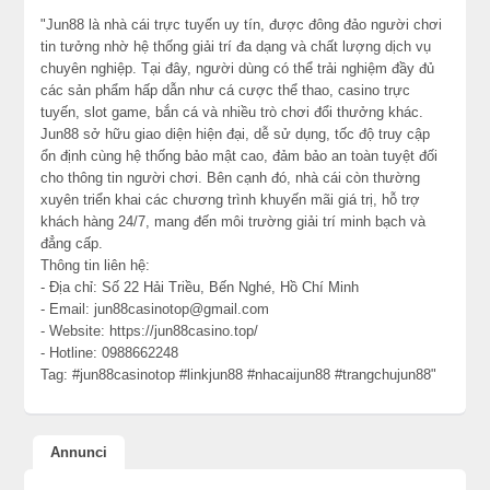
"Jun88 là nhà cái trực tuyến uy tín, được đông đảo người chơi
tin tưởng nhờ hệ thống giải trí đa dạng và chất lượng dịch vụ
chuyên nghiệp. Tại đây, người dùng có thể trải nghiệm đầy đủ
các sản phẩm hấp dẫn như cá cược thể thao, casino trực
tuyến, slot game, bắn cá và nhiều trò chơi đổi thưởng khác.
Jun88 sở hữu giao diện hiện đại, dễ sử dụng, tốc độ truy cập
ổn định cùng hệ thống bảo mật cao, đảm bảo an toàn tuyệt đối
cho thông tin người chơi. Bên cạnh đó, nhà cái còn thường
xuyên triển khai các chương trình khuyến mãi giá trị, hỗ trợ
khách hàng 24/7, mang đến môi trường giải trí minh bạch và
đẳng cấp.
Thông tin liên hệ:
- Địa chỉ: Số 22 Hải Triều, Bến Nghé, Hồ Chí Minh
- Email: jun88casinotop@gmail.com
- Website: https://jun88casino.top/
- Hotline: 0988662248
Tag: #jun88casinotop #linkjun88 #nhacaijun88 #trangchujun88"
Annunci