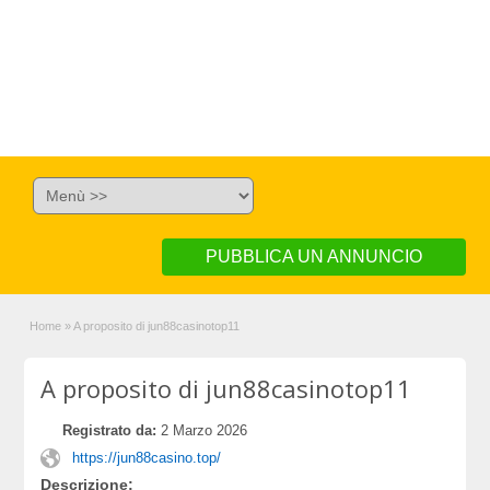
PUBBLICA UN ANNUNCIO
Home
»
A proposito di jun88casinotop11
A proposito di jun88casinotop11
Registrato da:
2 Marzo 2026
https://jun88casino.top/
Descrizione: