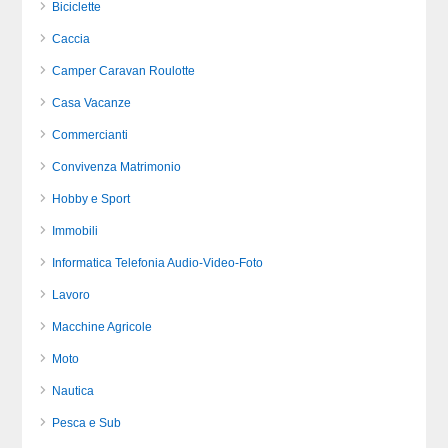
Biciclette
Caccia
Camper Caravan Roulotte
Casa Vacanze
Commercianti
Convivenza Matrimonio
Hobby e Sport
Immobili
Informatica Telefonia Audio-Video-Foto
Lavoro
Macchine Agricole
Moto
Nautica
Pesca e Sub