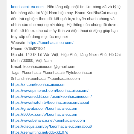
keonhacaii.eu.com
- Nền tảng cập nhật tin tức bóng đá và tỷ lệ
kèo hàng đầu tại Việt Nam hiện nay. Brand KeoNhaCai mang
đến trải nghiệm theo dõi kết quả trực tuyến nhanh chóng và
chính xác cho mọi người dùng. Hệ thống của chúng tôi được
thiết kế tối ưu cho cả máy tính và điện thoại di động giúp bạn
truy cập dễ dàng mọi lúc mọi nơi.
Website:
https://keonhacaii.eu.com/
Phone: 0765921834
Địa chỉ: 140 Đ. Lê Văn Việt, Hiệp Phú, Tăng Nhơn Phú, Hồ Chí
Minh 700000, Việt Nam
Email: keonhacaiieucom@gmail.com
Tags: #keonhacai #keonhacai5 #tylekeonhacai
#nhandinhkeonhacai #keonhacaiieucom
https://x.com/keonhacaiieucom
https://www.pinterest.com/keonhacaiieucom/
https://www.reddit.com/user/keonhacaiieucom/
https://www.twitch.tv/keonhacaiieucom/about
https://gravatar.com/keonhacaiieucom
https://500px.com/p/keonhacaiieucom
https://www.behance.net/keonhacaiieucom
https://disqus.com/by/keonhacaiieucom/about/
https://zenwriting.net/dd6xkl107q