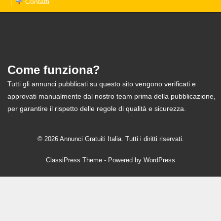
Contatti
Come funziona?
Tutti gli annunci pubblicati su questo sito vengono verificati e
approvati manualmente dal nostro team prima della pubblicazione,
per garantire il rispetto delle regole di qualità e sicurezza.
© 2026 Annunci Gratuiti Italia. Tutti i diritti riservati.
ClassiPress Theme
- Powered by
WordPress