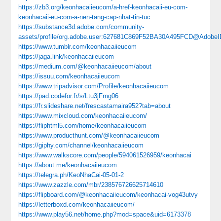
https://zb3.org/keonhacaiieucom/a-href-keonhacaii-eu-com-
keonhacaii-eu-com-a-nen-tang-cap-nhat-tin-tuc
https://substance3d.adobe.com/community-
assets/profile/org.adobe.user:627681C869F52BA30A495FCD@AdobeI
https://www.tumblr.com/keonhacaiieucom
https://jaga.link/keonhacaiieucom
https://medium.com/@keonhacaiieucom/about
https://issuu.com/keonhacaiieucom
https://www.tripadvisor.com/Profile/keonhacaiieucom
https://pad.codefor.fr/s/Ltu3jFmg06
https://fr.slideshare.net/frescastamaira952?tab=about
https://www.mixcloud.com/keonhacaiieucom/
https://fliphtml5.com/home/keonhacaiieucom
https://www.producthunt.com/@keonhacaiieucom
https://giphy.com/channel/keonhacaiieucom
https://www.walkscore.com/people/594061526959/keonhacai
https://about.me/keonhacaiieucom
https://telegra.ph/KeoNhaCai-05-01-2
https://www.zazzle.com/mbr/238576726625714610
https://flipboard.com/@keonhacaiieucom/keonhacai-vog43utvy
https://letterboxd.com/keonhacaiieucom/
https://www.play56.net/home.php?mod=space&uid=6173378