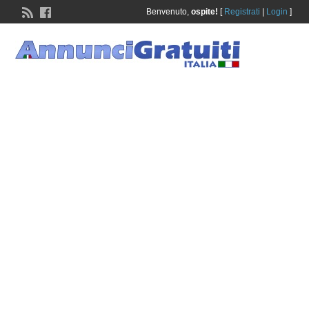
Benvenuto,
ospite!
[
Registrati
|
Login
]