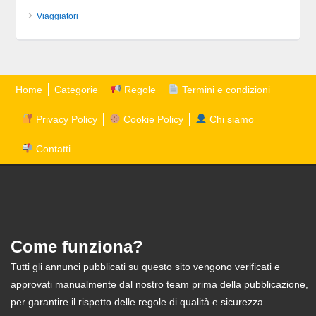
Viaggiatori
Home
Categorie
Regole
Termini e condizioni
Privacy Policy
Cookie Policy
Chi siamo
Contatti
Come funziona?
Tutti gli annunci pubblicati su questo sito vengono verificati e
approvati manualmente dal nostro team prima della pubblicazione,
per garantire il rispetto delle regole di qualità e sicurezza.