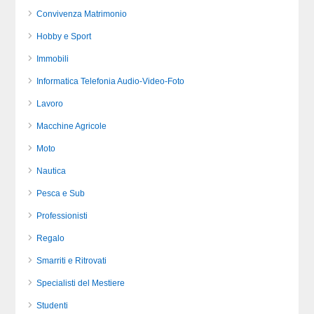
Convivenza Matrimonio
Hobby e Sport
Immobili
Informatica Telefonia Audio-Video-Foto
Lavoro
Macchine Agricole
Moto
Nautica
Pesca e Sub
Professionisti
Regalo
Smarriti e Ritrovati
Specialisti del Mestiere
Studenti