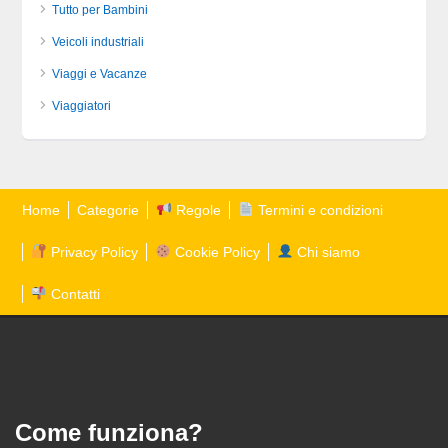
Tutto per Bambini
Veicoli industriali
Viaggi e Vacanze
Viaggiatori
Home
Categorie
Regole
Termini e condizioni
Privacy Policy
Cookie Policy
Chi siamo
Contatti
Come funziona?