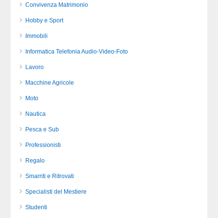
Convivenza Matrimonio
Hobby e Sport
Immobili
Informatica Telefonia Audio-Video-Foto
Lavoro
Macchine Agricole
Moto
Nautica
Pesca e Sub
Professionisti
Regalo
Smarriti e Ritrovati
Specialisti del Mestiere
Studenti