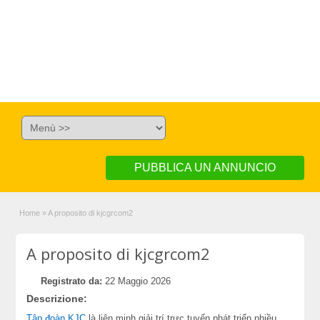
PUBBLICA UN ANNUNCIO
Home
»
A proposito di kjcgrcom2
A proposito di kjcgrcom2
Registrato da:
22 Maggio 2026
Descrizione:
Tập đoàn KJC
là liên minh giải trí trực tuyến phát triển nhiều