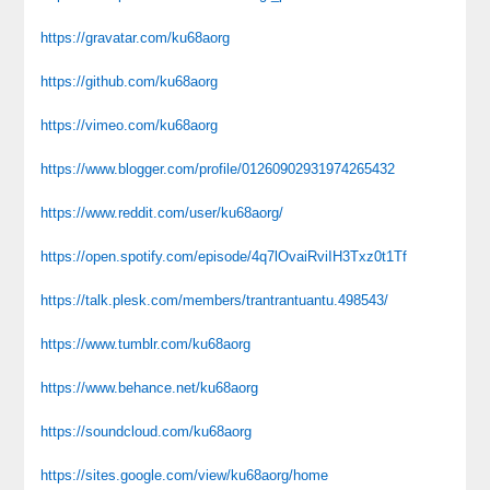
https://gravatar.com/ku68aorg
https://github.com/ku68aorg
https://vimeo.com/ku68aorg
https://www.blogger.com/profile/01260902931974265432
https://www.reddit.com/user/ku68aorg/
https://open.spotify.com/episode/4q7lOvaiRviIH3Txz0t1Tf
https://talk.plesk.com/members/trantrantuantu.498543/
https://www.tumblr.com/ku68aorg
https://www.behance.net/ku68aorg
https://soundcloud.com/ku68aorg
https://sites.google.com/view/ku68aorg/home