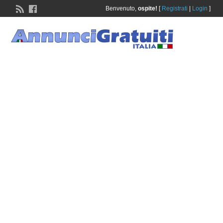
Benvenuto,
ospite!
[
Registrati
|
Login
]