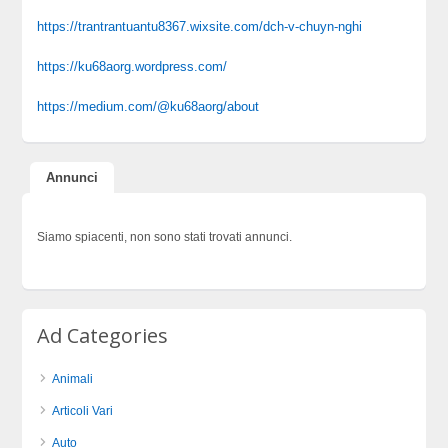
https://trantrantuantu8367.wixsite.com/dch-v-chuyn-nghi
https://ku68aorg.wordpress.com/
https://medium.com/@ku68aorg/about
Annunci
Siamo spiacenti, non sono stati trovati annunci.
Ad Categories
Animali
Articoli Vari
Auto