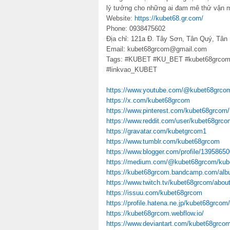
lý tưởng cho những ai đam mê thử vận m
Website:
https://kubet68.gr.com/
Phone: 0938475602
Địa chỉ: 121a Đ. Tây Sơn, Tân Quý, Tân
Email: kubet68grcom@gmail.com
Tags: #KUBET #KU_BET #kubet68grco
#linkvao_KUBET
https://www.youtube.com/@kubet68grco
https://x.com/kubet68grcom
https://www.pinterest.com/kubet68grcom/
https://www.reddit.com/user/kubet68grco
https://gravatar.com/kubetgrcom1
https://www.tumblr.com/kubet68grcom
https://www.blogger.com/profile/139586
https://medium.com/@kubet68grcom/kub
https://kubet68grcom.bandcamp.com/alb
https://www.twitch.tv/kubet68grcom/abou
https://issuu.com/kubet68grcom
https://profile.hatena.ne.jp/kubet68grcom/
https://kubet68grcom.webflow.io/
https://www.deviantart.com/kubet68grco