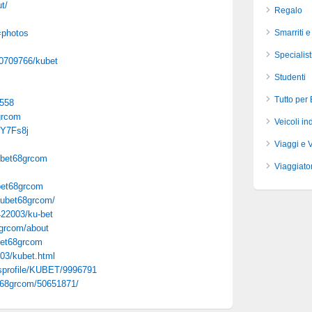
t/
Regalo
=photos
Smarriti e
Specialist
50709766/kubet
Studenti
Tutto per
t558
grcom
Veicoli ind
cY7Fs8j
Viaggi e 
ubet68grcom
Viaggiator
bet68grcom
/kubet68grcom/
422003/ku-bet
8grcom/about
bet68grcom
03/kubet.html
ssprofile/KUBET/9996791
et68grcom/50651871/