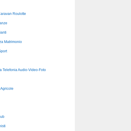
aravan Roulotte
anze
anti
za Matrimonio
port
ca Telefonia Audio-Video-Foto
Agricole
Sub
isti