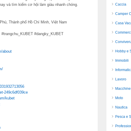
ay và tìm kiếm cơ hội làm giàu nhanh chóng.
Caccia
Camper C
 Phú, Thành phố Hồ Chí Minh, Việt Nam
Casa Vac
Commerci
m #trangchu_KUBET #dangky_KUBET
Conviven
m/about
Hobby e S
Immobili
m/
Informati
Lavoro
50031932713056
Macchine 
et-249c6df039ce
um/kubet
Moto
t
Nautica
Pesca e 
Profession
m