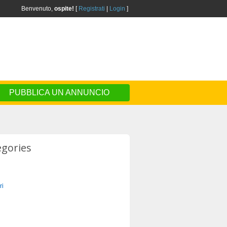
Benvenuto,
ospite!
[
Registrati
|
Login
]
PUBBLICA UN ANNUNCIO
egories
ri