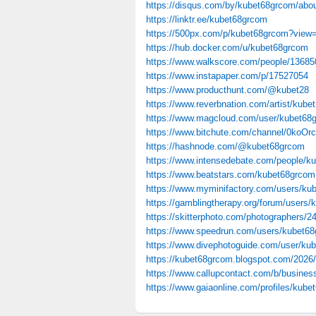
https://disqus.com/by/kubet68grcom/abou
https://linktr.ee/kubet68grcom
https://500px.com/p/kubet68grcom?view
https://hub.docker.com/u/kubet68grcom
https://www.walkscore.com/people/1368
https://www.instapaper.com/p/17527054
https://www.producthunt.com/@kubet28
https://www.reverbnation.com/artist/kube
https://www.magcloud.com/user/kubet68
https://www.bitchute.com/channel/0koOr
https://hashnode.com/@kubet68grcom
https://www.intensedebate.com/people/k
https://www.beatstars.com/kubet68grcom
https://www.myminifactory.com/users/ku
https://gamblingtherapy.org/forum/users
https://skitterphoto.com/photographers/2
https://www.speedrun.com/users/kubet6
https://www.divephotoguide.com/user/ku
https://kubet68grcom.blogspot.com/2026/
https://www.callupcontact.com/b/busine
https://www.gaiaonline.com/profiles/kub