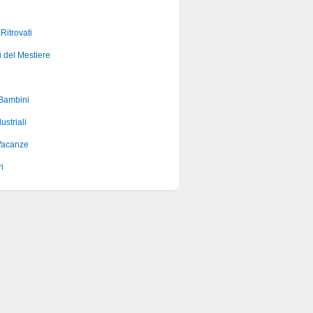
 Ritrovati
i del Mestiere
 Bambini
ustriali
Vacanze
i