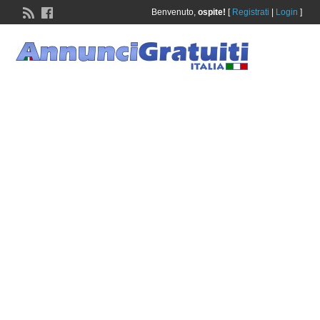
Benvenuto,
ospite!
[
Registrati
|
Login
]