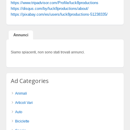
https://www.tripadvisor.com/Profile/luck8productions
https://disqus.com/by/luck8productions/about/
https://pixabay.com/es/users/luck8productions-51238335/
Annunci
Siamo spiacenti, non sono stati trovati annunci.
Ad Categories
Animali
Articoli Vari
Auto
Biciclette