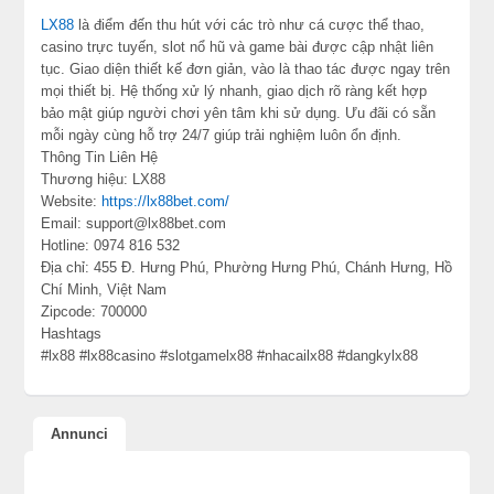
LX88
là điểm đến thu hút với các trò như cá cược thể thao,
casino trực tuyến, slot nổ hũ và game bài được cập nhật liên
tục. Giao diện thiết kế đơn giản, vào là thao tác được ngay trên
mọi thiết bị. Hệ thống xử lý nhanh, giao dịch rõ ràng kết hợp
bảo mật giúp người chơi yên tâm khi sử dụng. Ưu đãi có sẵn
mỗi ngày cùng hỗ trợ 24/7 giúp trải nghiệm luôn ổn định.
Thông Tin Liên Hệ
Thương hiệu: LX88
Website:
https://lx88bet.com/
Email: support@lx88bet.com
Hotline: 0974 816 532
Địa chỉ: 455 Đ. Hưng Phú, Phường Hưng Phú, Chánh Hưng, Hồ
Chí Minh, Việt Nam
Zipcode: 700000
Hashtags
#lx88 #lx88casino #slotgamelx88 #nhacailx88 #dangkylx88
Annunci