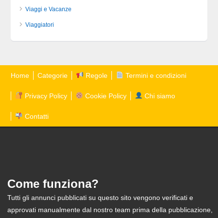
Viaggi e Vacanze
Viaggiatori
Home
Categorie
Regole
Termini e condizioni
Privacy Policy
Cookie Policy
Chi siamo
Contatti
Come funziona?
Tutti gli annunci pubblicati su questo sito vengono verificati e
approvati manualmente dal nostro team prima della pubblicazione,