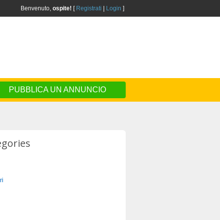
Benvenuto,
ospite!
[
Registrati
|
Login
]
PUBBLICA UN ANNUNCIO
egories
ri