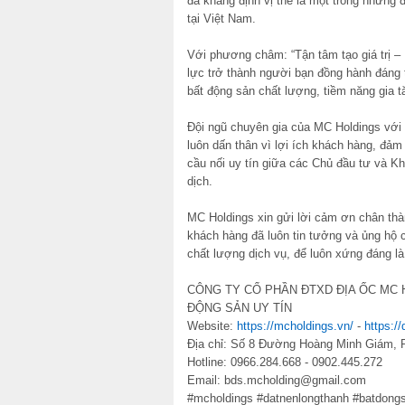
đã khẳng định vị thế là một trong những 
tại Việt Nam.
Với phương châm: “Tận tâm tạo giá trị – 
lực trở thành người bạn đồng hành đáng
bất động sản chất lượng, tiềm năng gia tă
Đội ngũ chuyên gia của MC Holdings với 
luôn dấn thân vì lợi ích khách hàng, đảm
cầu nối uy tín giữa các Chủ đầu tư và Kh
dịch.
MC Holdings xin gửi lời cảm ơn chân thàn
khách hàng đã luôn tin tưởng và ủng hộ 
chất lượng dịch vụ, để luôn xứng đáng là
CÔNG TY CỔ PHẦN ĐTXD ĐỊA ỐC MC 
ĐỘNG SẢN UY TÍN
Website:
https://mcholdings.vn/
-
https:/
Địa chỉ: Số 8 Đường Hoàng Minh Giám,
Hotline: 0966.284.668 - 0902.445.272
Email: bds.mcholding@gmail.com
#mcholdings #datnenlongthanh #batdon