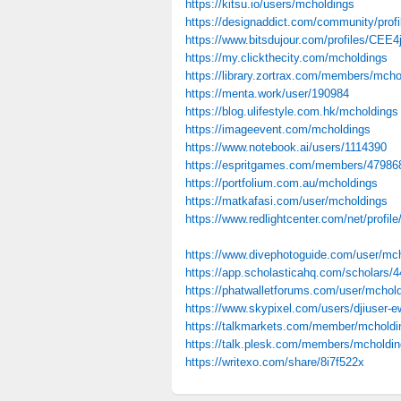
https://kitsu.io/users/mcholdings
https://designaddict.com/community/profi
https://www.bitsdujour.com/profiles/CEE4
https://my.clickthecity.com/mcholdings
https://library.zortrax.com/members/mcho
https://menta.work/user/190984
https://blog.ulifestyle.com.hk/mcholdings
https://imageevent.com/mcholdings
https://www.notebook.ai/users/1114390
https://espritgames.com/members/47986
https://portfolium.com.au/mcholdings
https://matkafasi.com/user/mcholdings
https://www.redlightcenter.com/net/prof
https://www.divephotoguide.com/user/mc
https://app.scholasticahq.com/scholars/
https://phatwalletforums.com/user/mchol
https://www.skypixel.com/users/djiuser-
https://talkmarkets.com/member/mcholdi
https://talk.plesk.com/members/mcholdi
https://writexo.com/share/8i7f522x