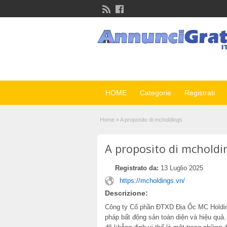
HOME
Categorie
Registrati
Home
»
A proposito di mcholdings
A proposito di mcholdi
Registrato da:
13 Luglio 2025
https://mcholdings.vn/
Descrizione:
Công ty Cổ phần ĐTXD Địa Ốc MC Holdin
pháp bất động sản toàn diện và hiệu quả.