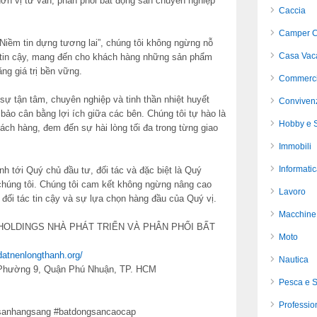
đơn vị tư vấn, phân phối bất động sản chuyên nghiệp
Caccia
Camper C
Niềm tin dựng tương lai”, chúng tôi không ngừng nỗ
Casa Vac
 tin cậy, mang đến cho khách hàng những sản phẩm
ng giá trị bền vững.
Commerci
sự tận tâm, chuyên nghiệp và tinh thần nhiệt huyết
Conviven
 bảo cân bằng lợi ích giữa các bên. Chúng tôi tự hào là
Hobby e S
ách hàng, đem đến sự hài lòng tối đa trong từng giao
Immobili
Informati
h tới Quý chủ đầu tư, đối tác và đặc biệt là Quý
chúng tôi. Chúng tôi cam kết không ngừng nâng cao
Lavoro
 đối tác tin cậy và sự lựa chọn hàng đầu của Quý vị.
Macchine 
HOLDINGS NHÀ PHÁT TRIỂN VÀ PHÂN PHỐI BẤT
Moto
/datnenlongthanh.org/
Nautica
 Phường 9, Quận Phú Nhuận, TP. HCM
Pesca e 
Profession
gsanhangsang #batdongsancaocap