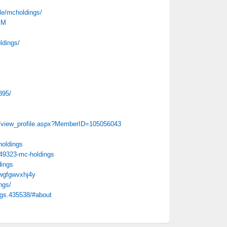
le/mcholdings/
jM
ldings/
895/
ile/view_profile.aspx?MemberID=105056043
holdings
449323-mc-holdings
dings
ewgfgwvxhj4y
ngs/
ngs.435538/#about