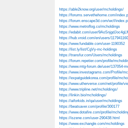
https://able2know.org/user/mcholdings/
https://forums.servethehome.com/index
https://forum.enscape3d.com/wcf/index.
https://www.metroflog.co/mcholdings
https://edabit.com/user/9AoSnjgdJoc4g
https://hub.vroid.com/en/users/11794116
https://www.fundable.com/user-1190352
https://list.ly/list/CgVy-mc-holdings
https://transfur.com/Users/mcholdings
https://forum.repetier.com/profile/mcholdi
https://www.mtg-forum.de/user/137054-m
https://www.investagrams.com/Profile/mc
https://expatguidekorea.com/profile/mcho
https://www.utherverse.com/net/profile
https://www.tripline.net/mcholdings/
https://linkin.bio/mcholdings/
https://aiforkids.in/qa/user/mcholdings
https://beatsaver.com/profile/300177
https://www.dotafire.com/profile/mcholdi
https://iszene.com/user-290438.html
https://www.exchangle.com/mcholdings