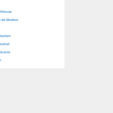
 Ritrovati
i del Mestiere
 Bambini
ustriali
Vacanze
i