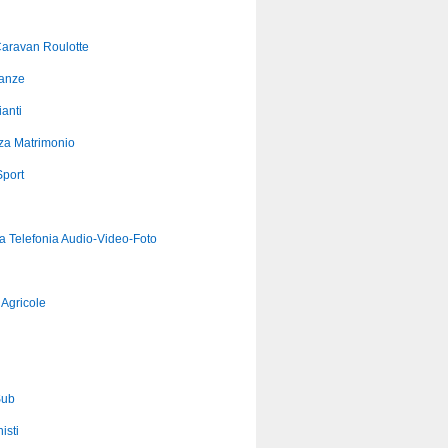
aravan Roulotte
anze
anti
za Matrimonio
port
ca Telefonia Audio-Video-Foto
Agricole
Sub
isti