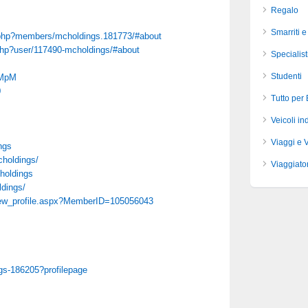
Regalo
Smarriti e
.php?members/mcholdings.181773/#about
php?user/117490-mcholdings/#about
Specialist
Studenti
LMpM
0
Tutto per
Veicoli ind
Viaggi e 
ngs
choldings/
Viaggiator
holdings
ldings/
/view_profile.aspx?MemberID=105056043
ngs-186205?profilepage