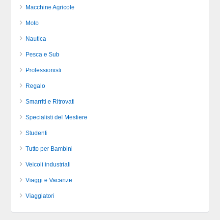
Macchine Agricole
Moto
Nautica
Pesca e Sub
Professionisti
Regalo
Smarriti e Ritrovati
Specialisti del Mestiere
Studenti
Tutto per Bambini
Veicoli industriali
Viaggi e Vacanze
Viaggiatori