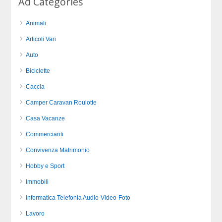
Ad Categories
Animali
Articoli Vari
Auto
Biciclette
Caccia
Camper Caravan Roulotte
Casa Vacanze
Commercianti
Convivenza Matrimonio
Hobby e Sport
Immobili
Informatica Telefonia Audio-Video-Foto
Lavoro