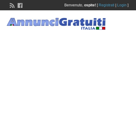
Benvenuto,
ospite!
[
Registrati
|
Login
]