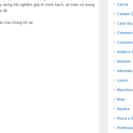
y dựng trải nghiệm giải trí minh bạch, an toàn và mang
Caccia
p độ.
Camper C
 của chúng tôi tại:
Casa Vac
Commerci
Conviven
Hobby e S
Immobili
Informati
Lavoro
Macchine 
Moto
Nautica
Pesca e 
Profession