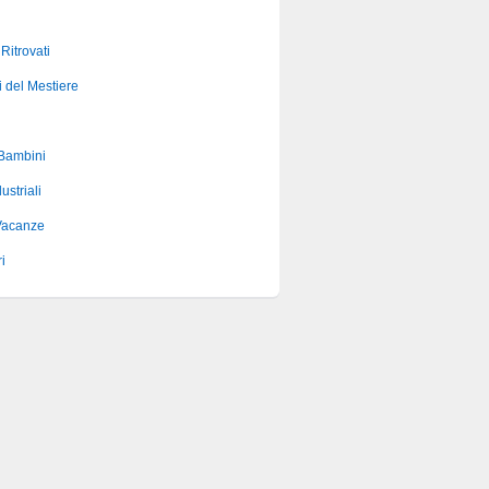
 Ritrovati
i del Mestiere
 Bambini
ustriali
Vacanze
i