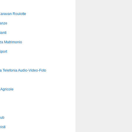
aravan Roulotte
anze
anti
za Matrimonio
port
ca Telefonia Audio-Video-Foto
Agricole
Sub
isti