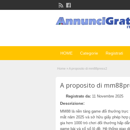
HOME
Categorie
Registrati
Home
»
A proposito di mm88press2
A proposito di mm88pr
Registrato da:
11 Novembre 2025
Descrizione:
MM88 là nền tảng game đổi thưởng trực t
mắt năm 2025 và sở hữu giấy phép hợp
gia hơn 1000 trò chơi đổi thưởng hấp dẫn
game bài và xổ số lô đề. Hệ thống giao d