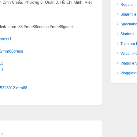
n Đình Chiểu, Phường 6, Quận 3, Hồ Chí Minh, Việt
Regalo
Smarriti e
Specialist
ink #mm_88 #mm88casino #mm88game
Studenti
8press1
Tutto per
38/mm88press
Veicoli ind
s1
Viaggi e 
s1
Viaggiator
195328912-mm88
ci.