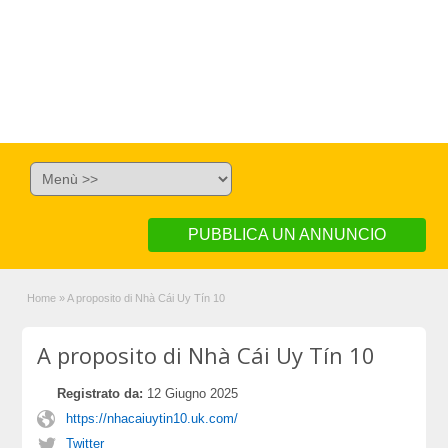
PUBBLICA UN ANNUNCIO
Home
»
A proposito di Nhà Cái Uy Tín 10
A proposito di Nhà Cái Uy Tín 10
Registrato da:
12 Giugno 2025
https://nhacaiuytin10.uk.com/
Twitter