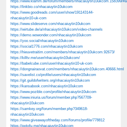
https://www.klamm.de/forum/members/nhacaiuytin10ukcom.158399/#a
https://linkbio.co/nhacaiuytin10ukcom
https://www.goodreads.com/user/show/191143144-
nhacaiuytin10-uk-com
https://www.slideserve.com/nhacaiuytin10ukcom
https://wirtube.de/a/nhacaiuytin10ukcom/video-channels
https://demo.wowonder.com/nhacaiuytin10ukcom
https://yoo.social/nhacaiuytin10ukcom
https://social1776.com/nhacaiuytin10ukcom
https://hieuvetraitim.com/members/nhacaiuytin10ukcom.92673/
https://killtv.me/user/nhacaiuytin10ukcom/
https://babelcube.com/user/nhacaiuytin10-uk-com
https://dongnairaovat.com/members/nhacaiuytin10ukcom.40666.html
https://savelist.co/profile/users/nhacaiuytin10ukcom
https://git.guildofwriters.org/nhacaiuytin10ukcom
https://kansabook.com/nhacaiuytin10ukcom
https://www.pozible.com/profile/nhacaiuytin10ukcom
https://www.iniuria.us/forum/member.php?567709-
nhacaiuytin10ukcom
https://samkey.org/forum/member.php?349618-
nhacaiuytin10ukcom
https://www.giveawayoftheday.com/forums/profile/778812
https://potofu.me/nhacaiuytin10ukcom