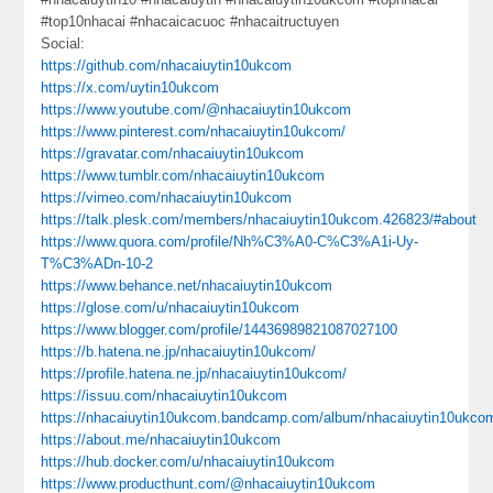
#top10nhacai #nhacaicacuoc #nhacaitructuyen
Social:
https://github.com/nhacaiuytin10ukcom
https://x.com/uytin10ukcom
https://www.youtube.com/@nhacaiuytin10ukcom
https://www.pinterest.com/nhacaiuytin10ukcom/
https://gravatar.com/nhacaiuytin10ukcom
https://www.tumblr.com/nhacaiuytin10ukcom
https://vimeo.com/nhacaiuytin10ukcom
https://talk.plesk.com/members/nhacaiuytin10ukcom.426823/#about
https://www.quora.com/profile/Nh%C3%A0-C%C3%A1i-Uy-
T%C3%ADn-10-2
https://www.behance.net/nhacaiuytin10ukcom
https://glose.com/u/nhacaiuytin10ukcom
https://www.blogger.com/profile/14436989821087027100
https://b.hatena.ne.jp/nhacaiuytin10ukcom/
https://profile.hatena.ne.jp/nhacaiuytin10ukcom/
https://issuu.com/nhacaiuytin10ukcom
https://nhacaiuytin10ukcom.bandcamp.com/album/nhacaiuytin10ukco
https://about.me/nhacaiuytin10ukcom
https://hub.docker.com/u/nhacaiuytin10ukcom
https://www.producthunt.com/@nhacaiuytin10ukcom