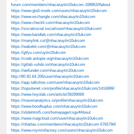
forum.com/members/nhacaiuytin10ukcom.108963/#about
https://www.gta5-mods.com/users/nhacaiuytin10ukcom
https://www.exchangle.com/nhacaiuytin10ukcom
https://www.checkli.com/nhacaiuytin10ukcom
https://socialsocial.social/user/nhacaiuytin10ukcom/
https://www.bandlab.com/nhacaiuytin10ukcom
https://manylink.co/@nhacaiuytin10ukcom
https://wakelet.com/@nhacaiuytin10ukcom
https://gifyu.com/uytin10ukcom
https://code.antopie.org/nhacaiuytin10ukcom
https://gitlab.vuhdo.io/nhacaiuytin10ukcom
https://wefunder.com/nhacaiuytin10ukcom
http://80.82.64.206/user/nhacaiuytin10ukcom
https://app.talkshoe.com/user/nhacaiuytin10ukcom
https://topsitenet.com/profile/nhacaiuytin10ukcom/1416999/
https://www.hoyolab.com/article/39289068
https://mavenanalytics.io/profile/nhacaiuytin10ukcom
https://www.bondhuplus.com/nhacaiuytin10ukcom
https://slidehtml5.com/homepage/csgv#About
https://www.magcloud.com/user/nhacaiuytin10ukcom
https://nhattao.com/members/nhacaiuytin10ukcom.6765794/
https://www.myminifactory.com/users/nhacaiuytin10ukcom