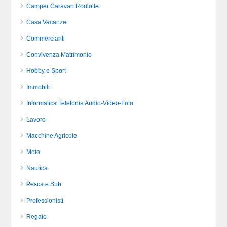
Camper Caravan Roulotte
Casa Vacanze
Commercianti
Convivenza Matrimonio
Hobby e Sport
Immobili
Informatica Telefonia Audio-Video-Foto
Lavoro
Macchine Agricole
Moto
Nautica
Pesca e Sub
Professionisti
Regalo