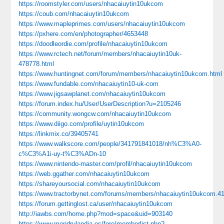
https://roomstyler.com/users/nhacaiuytin10ukcom
https://coub.com/nhacaiuytin10ukcom
https://www.mapleprimes.com/users/nhacaiuytin10ukcom
https://pxhere.com/en/photographer/4653448
https://doodleordie.com/profile/nhacaiuytin10ukcom
https://www.rctech.net/forum/members/nhacaiuytin10uk-
478778.html
https://www.huntingnet.com/forum/members/nhacaiuytin10ukcom.html
https://www.fundable.com/nhacaiuytin10-uk-com
https://www.jigsawplanet.com/nhacaiuytin10ukcom
https://forum.index.hu/User/UserDescription?u=2105246
https://community.wongcw.com/nhacaiuytin10ukcom
https://www.diigo.com/profile/uytin10ukcom
https://linkmix.co/39405741
https://www.walkscore.com/people/341791841018/nh%C3%A0-
c%C3%A1i-uy-t%C3%ADn-10
https://www.nintendo-master.com/profil/nhacaiuytin10ukcom
https://web.ggather.com/nhacaiuytin10ukcom
https://shareyoursocial.com/nhacaiuytin10ukcom
https://www.tractorbynet.com/forums/members/nhacaiuytin10ukcom.4
https://forum.gettinglost.ca/user/nhacaiuytin10ukcom
http://iawbs.com/home.php?mod=space&uid=903140
https://www.mendrulandia.es/foro/memberlist.php?