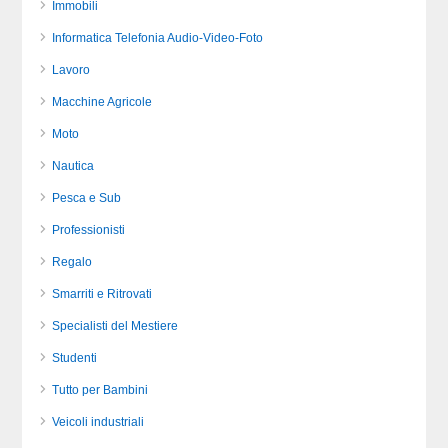
Immobili
Informatica Telefonia Audio-Video-Foto
Lavoro
Macchine Agricole
Moto
Nautica
Pesca e Sub
Professionisti
Regalo
Smarriti e Ritrovati
Specialisti del Mestiere
Studenti
Tutto per Bambini
Veicoli industriali