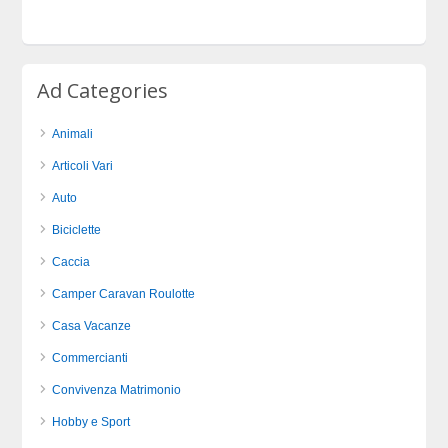
Ad Categories
Animali
Articoli Vari
Auto
Biciclette
Caccia
Camper Caravan Roulotte
Casa Vacanze
Commercianti
Convivenza Matrimonio
Hobby e Sport