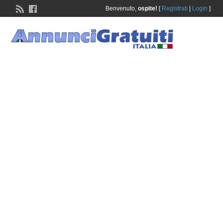
Benvenuto,
ospite!
[
Registrati
|
Login
]