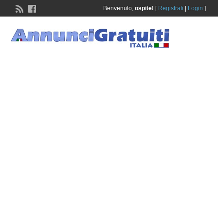
Benvenuto,
ospite!
[
Registrati
|
Login
]