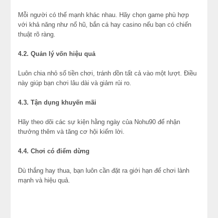
Mỗi người có thế mạnh khác nhau. Hãy chọn game phù hợp
với khả năng như nổ hũ, bắn cá hay casino nếu bạn có chiến
thuật rõ ràng.
4.2. Quản lý vốn hiệu quả
Luôn chia nhỏ số tiền chơi, tránh dồn tất cả vào một lượt. Điều
này giúp bạn chơi lâu dài và giảm rủi ro.
4.3. Tận dụng khuyến mãi
Hãy theo dõi các sự kiện hằng ngày của Nohu90 để nhận
thưởng thêm và tăng cơ hội kiếm lời.
4.4. Chơi có điểm dừng
Dù thắng hay thua, bạn luôn cần đặt ra giới hạn để chơi lành
mạnh và hiệu quả.