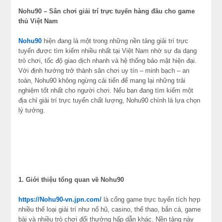
Nohu90 – Sân chơi giải trí trực tuyến hàng đầu cho game
thủ Việt Nam
Nohu90
hiện đang là một trong những nền tảng giải trí trực
tuyến được tìm kiếm nhiều nhất tại Việt Nam nhờ sự đa dạng
trò chơi, tốc độ giao dịch nhanh và hệ thống bảo mật hiện đại.
Với định hướng trở thành sân chơi uy tín – minh bạch – an
toàn, Nohu90 không ngừng cải tiến để mang lại những trải
nghiệm tốt nhất cho người chơi. Nếu bạn đang tìm kiếm một
địa chỉ giải trí trực tuyến chất lượng, Nohu90 chính là lựa chọn
lý tưởng.
1. Giới thiệu tổng quan về Nohu90
https://Nohu90-vn.jpn.com/
là cổng game trực tuyến tích hợp
nhiều thể loại giải trí như nổ hũ, casino, thể thao, bắn cá, game
bài và nhiều trò chơi đổi thưởng hấp dẫn khác. Nền tảng này