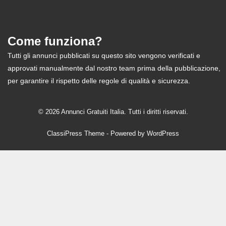
Come funziona?
Tutti gli annunci pubblicati su questo sito vengono verificati e
approvati manualmente dal nostro team prima della pubblicazione,
per garantire il rispetto delle regole di qualità e sicurezza.
© 2026 Annunci Gratuiti Italia. Tutti i diritti riservati.
ClassiPress Theme
- Powered by
WordPress