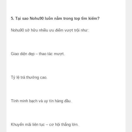
5. Tại sao Nohu90 luôn nằm trong top tìm kiếm?
Nohu90 sở hữu nhiều ưu điểm vượt trội như:
Giao diện đẹp – thao tác mượt.
Tỷ lệ trả thưởng cao.
Tính minh bạch và uy tín hàng đầu.
Khuyến mãi liên tục – cơ hội thắng lớn.