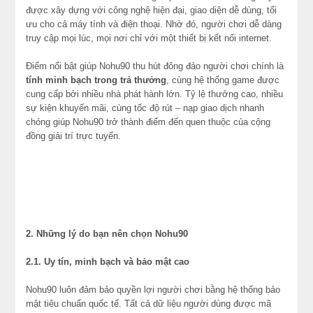
được xây dựng với công nghệ hiện đại, giao diện dễ dùng, tối
ưu cho cả máy tính và điện thoại. Nhờ đó, người chơi dễ dàng
truy cập mọi lúc, mọi nơi chỉ với một thiết bị kết nối internet.
Điểm nổi bật giúp Nohu90 thu hút đông đảo người chơi chính là
tính minh bạch trong trả thưởng
, cùng hệ thống game được
cung cấp bởi nhiều nhà phát hành lớn. Tỷ lệ thưởng cao, nhiều
sự kiện khuyến mãi, cùng tốc độ rút – nạp giao dịch nhanh
chóng giúp Nohu90 trở thành điểm đến quen thuộc của cộng
đồng giải trí trực tuyến.
2. Những lý do bạn nên chọn Nohu90
2.1. Uy tín, minh bạch và bảo mật cao
Nohu90 luôn đảm bảo quyền lợi người chơi bằng hệ thống bảo
mật tiêu chuẩn quốc tế. Tất cả dữ liệu người dùng được mã