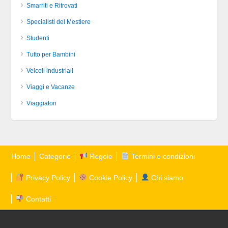
Smarriti e Ritrovati
Specialisti del Mestiere
Studenti
Tutto per Bambini
Veicoli industriali
Viaggi e Vacanze
Viaggiatori
Home
Categorie
Regole
Termini e condizioni
Privacy Policy
Cookie Policy
Chi siamo
Contatti