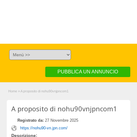
PUBBLICA UN ANNUNCIO
Home
»
A proposito di nohu90vnjpncom1
A proposito di nohu90vnjpncom1
Registrato da:
27 Novembre 2025
https://nohu90-vn.jpn.com/
Descrizione: