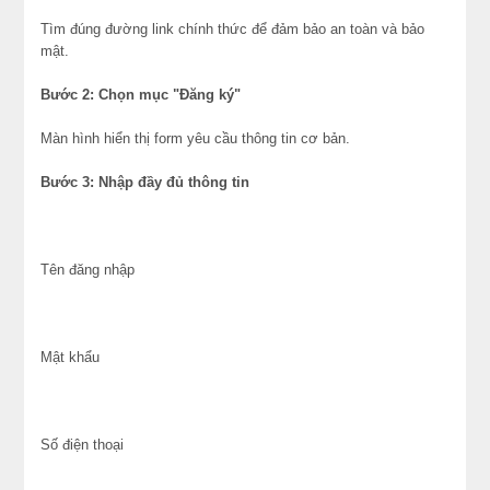
Tìm đúng đường link chính thức để đảm bảo an toàn và bảo
mật.
Bước 2: Chọn mục "Đăng ký"
Màn hình hiển thị form yêu cầu thông tin cơ bản.
Bước 3: Nhập đầy đủ thông tin
Tên đăng nhập
Mật khẩu
Số điện thoại