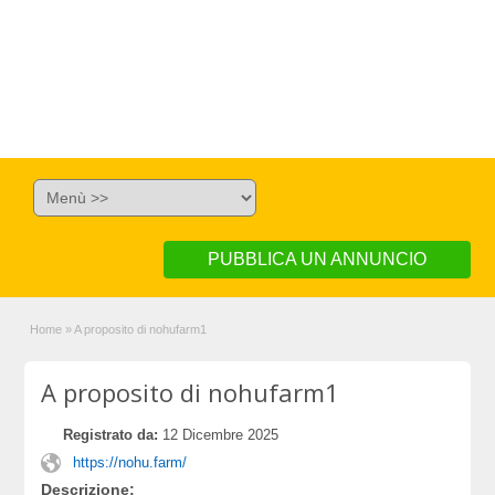
PUBBLICA UN ANNUNCIO
Home
»
A proposito di nohufarm1
A proposito di nohufarm1
Registrato da:
12 Dicembre 2025
https://nohu.farm/
Descrizione: