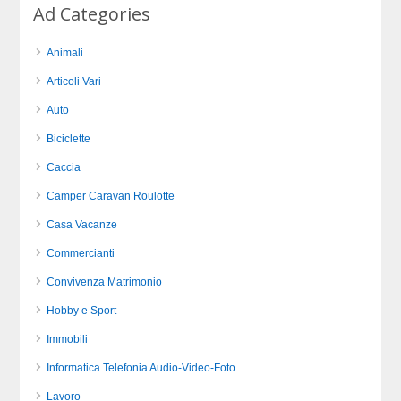
Ad Categories
Animali
Articoli Vari
Auto
Biciclette
Caccia
Camper Caravan Roulotte
Casa Vacanze
Commercianti
Convivenza Matrimonio
Hobby e Sport
Immobili
Informatica Telefonia Audio-Video-Foto
Lavoro