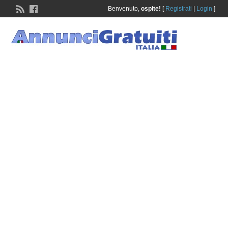
Benvenuto,
ospite!
[
Registrati
|
Login
]