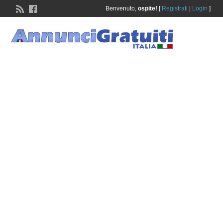
Benvenuto,
ospite!
[
Registrati
|
Login
]