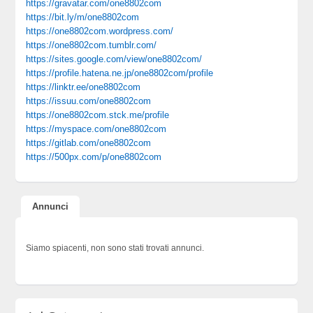
https://gravatar.com/one8802com
https://bit.ly/m/one8802com
https://one8802com.wordpress.com/
https://one8802com.tumblr.com/
https://sites.google.com/view/one8802com/
https://profile.hatena.ne.jp/one8802com/profile
https://linktr.ee/one8802com
https://issuu.com/one8802com
https://one8802com.stck.me/profile
https://myspace.com/one8802com
https://gitlab.com/one8802com
https://500px.com/p/one8802com
Annunci
Siamo spiacenti, non sono stati trovati annunci.