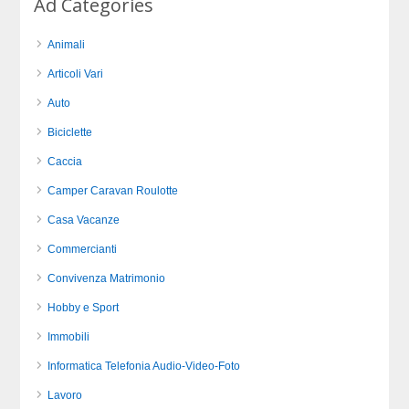
Ad Categories
Animali
Articoli Vari
Auto
Biciclette
Caccia
Camper Caravan Roulotte
Casa Vacanze
Commercianti
Convivenza Matrimonio
Hobby e Sport
Immobili
Informatica Telefonia Audio-Video-Foto
Lavoro