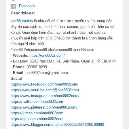
Facebook
Descrizione:
one88 casino
là nhà cái cá cược trực tuyến uy tín, cung cấp
đầy đủ các dịch vụ như thể thao, casino, game bài, bắn cá và
xổ số. Giao diện hiện đại, nạp rút nhanh, bảo mật cao và
khuyến mãi hấp dẫn giúp One88 trở thành lựa chọn hàng đầu
của người chơi Việt.
#one88 #nhacaione88 #linkvaoone88 #one88casio
-
Website
:
https://one8802.com/
-
Location
:35B2 Ngô Đức Kế, Bến Nghé, Quận 1, Hồ Chí Minh
-
Phone
: 0398210299
-
Email
: one8802com@gmail.com
Social
https://www.facebook.com/one8802com/
https://www.youtube.com/@one8802com
https://www.instagram.com/one8802com/
https://twitter.com/one8802com
https://www.pinterest.com/one8802com/
https://vimeo.com/one8802com
https://github.com/one8802com
https://www.blogger.com/profile/09962528844298188890