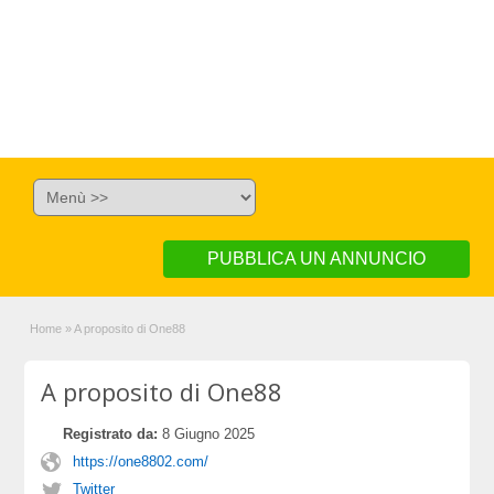
PUBBLICA UN ANNUNCIO
Home
»
A proposito di One88
A proposito di One88
Registrato da:
8 Giugno 2025
https://one8802.com/
Twitter