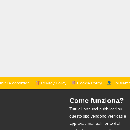
mini e condizioni
Privacy Policy
Cookie Policy
Chi siam
Come funziona?
Tutti gli annunci pubblicati su
questo sito vengono verificati e
approvati manualmente dal