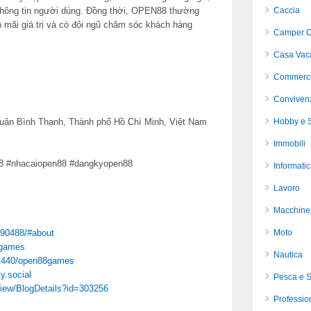
 thông tin người dùng. Đồng thời, OPEN88 thường
Caccia
 mãi giá trị và có đội ngũ chăm sóc khách hàng
Camper C
Casa Vac
Commerci
Conviven
uận Bình Thạnh, Thành phố Hồ Chí Minh, Việt Nam
Hobby e S
Immobili
8 #nhacaiopen88 #dangkyopen88
Informati
Lavoro
Macchine 
.90488/#about
Moto
-games
Nautica
11440/open88games
y.social
Pesca e 
view/BlogDetails?id=303256
Profession