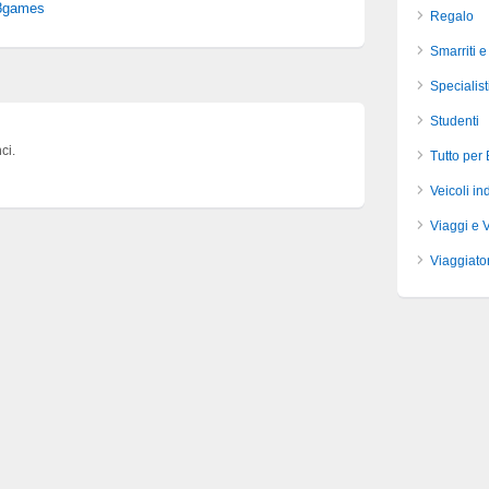
88games
Regalo
Smarriti e
Specialist
Studenti
ci.
Tutto per
Veicoli ind
Viaggi e 
Viaggiator