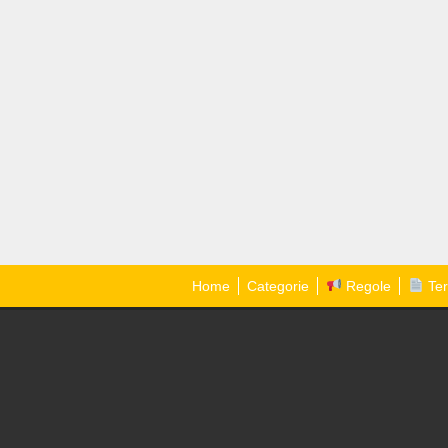
Home
Categorie
Regole
Ter