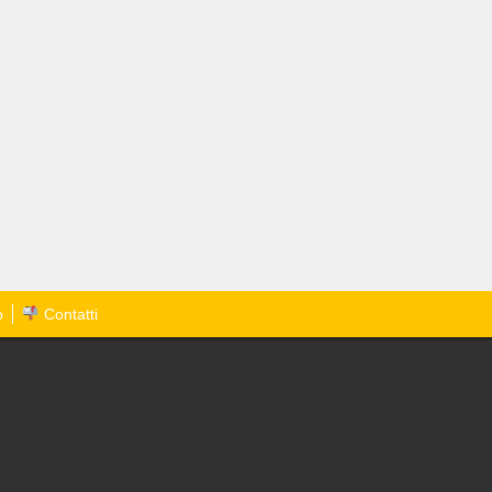
o
Contatti