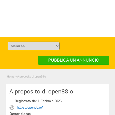
PUBBLICA UN ANNUNCIO
Home
»
A proposito di open88io
A proposito di open88io
Registrato da:
1 Febbraio 2026
https://open88.io/
Descrizione: