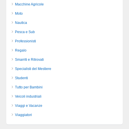
Macchine Agricole
Moto
Nautica
Pesca e Sub
Professionisti
Regalo
Smarriti e Ritrovati
Specialisti del Mestiere
Studenti
Tutto per Bambini
Veicoli industriali
Viaggi e Vacanze
Viaggiatori