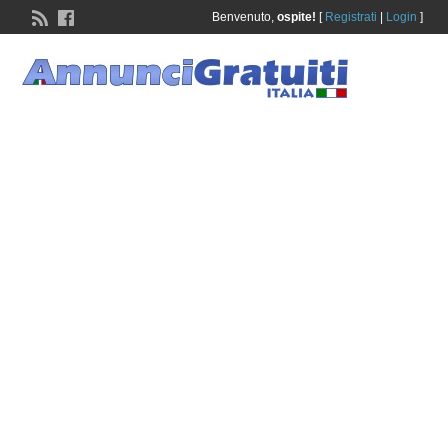
Benvenuto,
ospite!
[
Registrati
|
Login
]