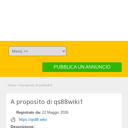
PUBBLICA UN ANNUNCIO
Home
»
A proposito di qs88wiki1
A proposito di qs88wiki1
Registrato da:
22 Maggio 2026
https://qs88.wiki/
Descrizione: