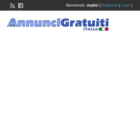
Benvenuto,
ospite!
[
Registrati
|
Login
]