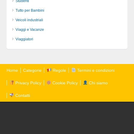
Studenti
Tutto per Bambini
Veicoli industriali
Viaggi e Vacanze
Viaggiatori
Home
Categorie
Regole
Termini e condizioni
Privacy Policy
Cookie Policy
Chi siamo
Contatti