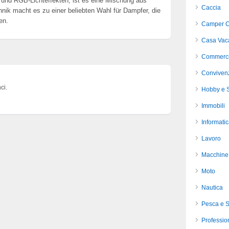
und RGB-Lichteffekten, ist es eine Mischung aus
Caccia
ik macht es zu einer beliebten Wahl für Dampfer, die
en.
Camper C
Casa Vac
Commerci
Conviven
ci.
Hobby e S
Immobili
Informati
Lavoro
Macchine 
Moto
Nautica
Pesca e 
Profession