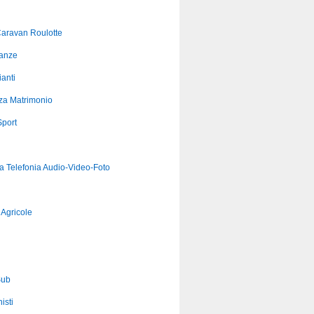
aravan Roulotte
anze
anti
za Matrimonio
port
ca Telefonia Audio-Video-Foto
Agricole
Sub
isti