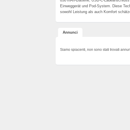
850 mAh-Batterie, USB‑C-Ladeanschluss 
Einweggerät und Pod-System. Diese Techn
sowohl Leistung als auch Komfort schätz
Annunci
Siamo spiacenti, non sono stati trovati annun