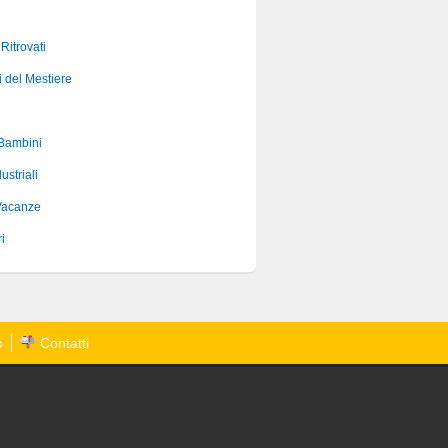
 Ritrovati
i del Mestiere
 Bambini
ustriali
Vacanze
i
o
Contatti