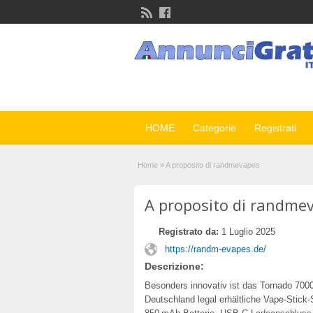
HOME
Categorie
Registrati
Home
»
A proposito di randmevapes
A proposito di randme
Registrato da:
1 Luglio 2025
https://randm-evapes.de/
Descrizione:
Besonders innovativ ist das Tornado 700
Deutschland legal erhältliche Vape-Stick