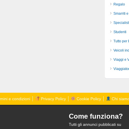
Regalo
Smarriti e
Specialist
Studenti
Tutto per
Veicoli ind
Viaggi e 
Viaggiator
mini e condizioni
Privacy Policy
Cookie Policy
Chi siam
Come funziona?
Tutti gli annunci pubblicati su