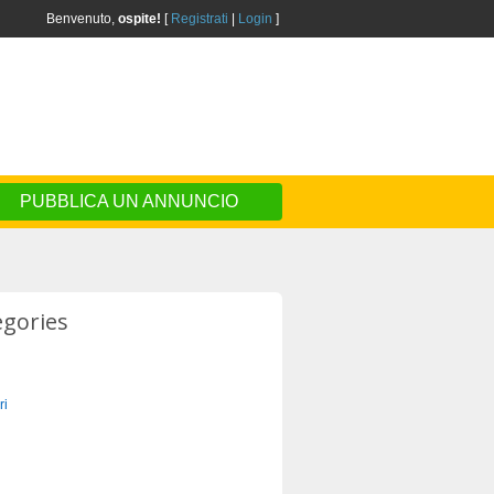
Benvenuto,
ospite!
[
Registrati
|
Login
]
PUBBLICA UN ANNUNCIO
egories
ri