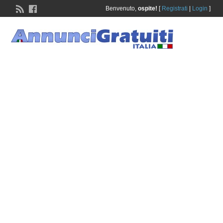
Benvenuto,
ospite!
[
Registrati
|
Login
]