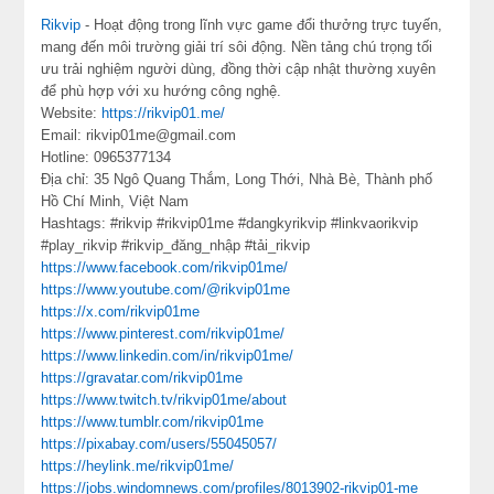
Rikvip
- Hoạt động trong lĩnh vực game đổi thưởng trực tuyến,
mang đến môi trường giải trí sôi động. Nền tảng chú trọng tối
ưu trải nghiệm người dùng, đồng thời cập nhật thường xuyên
để phù hợp với xu hướng công nghệ.
Website:
https://rikvip01.me/
Email: rikvip01me@gmail.com
Hotline: 0965377134
Địa chỉ: 35 Ngô Quang Thắm, Long Thới, Nhà Bè, Thành phố
Hồ Chí Minh, Việt Nam
Hashtags: #rikvip #rikvip01me #dangkyrikvip #linkvaorikvip
#play_rikvip #rikvip_đăng_nhập #tải_rikvip
https://www.facebook.com/rikvip01me/
https://www.youtube.com/@rikvip01me
https://x.com/rikvip01me
https://www.pinterest.com/rikvip01me/
https://www.linkedin.com/in/rikvip01me/
https://gravatar.com/rikvip01me
https://www.twitch.tv/rikvip01me/about
https://www.tumblr.com/rikvip01me
https://pixabay.com/users/55045057/
https://heylink.me/rikvip01me/
https://jobs.windomnews.com/profiles/8013902-rikvip01-me