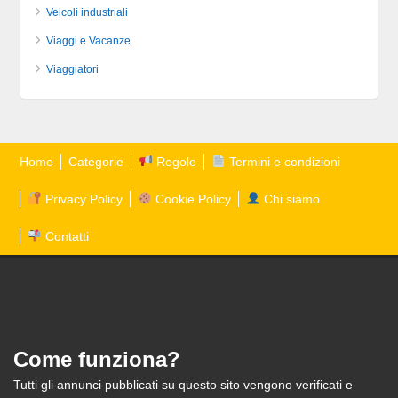
Veicoli industriali
Viaggi e Vacanze
Viaggiatori
Home
Categorie
Regole
Termini e condizioni
Privacy Policy
Cookie Policy
Chi siamo
Contatti
Come funziona?
Tutti gli annunci pubblicati su questo sito vengono verificati e