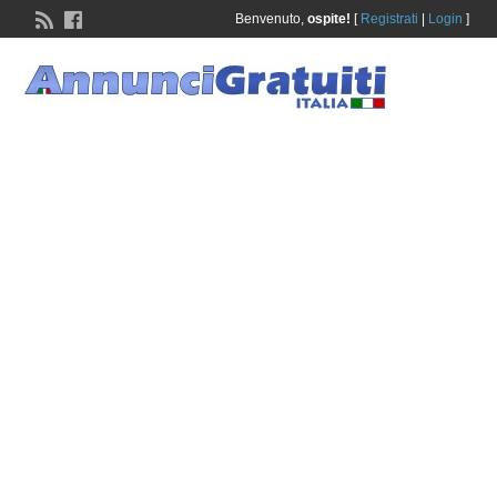
Benvenuto,
ospite!
[
Registrati
|
Login
]