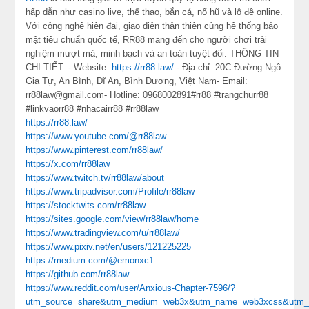
hấp dẫn như casino live, thể thao, bắn cá, nổ hũ và lô đề online.
Với công nghệ hiện đại, giao diện thân thiện cùng hệ thống bảo
mật tiêu chuẩn quốc tế, RR88 mang đến cho người chơi trải
nghiệm mượt mà, minh bạch và an toàn tuyệt đối. THÔNG TIN
CHI TIẾT: - Website:
https://rr88.law/
- Địa chỉ: 20C Đường Ngô
Gia Tự, An Bình, Dĩ An, Bình Dương, Việt Nam- Email:
rr88law@gmail.com- Hotline: 0968002891#rr88 #trangchurr88
#linkvaorr88 #nhacairr88 #rr88law
https://rr88.law/
https://www.youtube.com/@rr88law
https://www.pinterest.com/rr88law/
https://x.com/rr88law
https://www.twitch.tv/rr88law/about
https://www.tripadvisor.com/Profile/rr88law
https://stocktwits.com/rr88law
https://sites.google.com/view/rr88law/home
https://www.tradingview.com/u/rr88law/
https://www.pixiv.net/en/users/121225225
https://medium.com/@emonxc1
https://github.com/rr88law
https://www.reddit.com/user/Anxious-Chapter-7596/?
utm_source=share&utm_medium=web3x&utm_name=web3xcss&utm_t