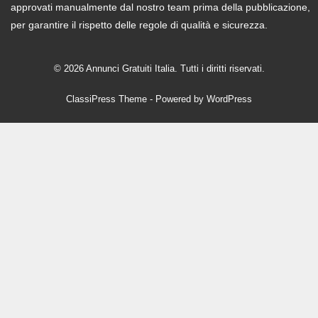
approvati manualmente dal nostro team prima della pubblicazione,
per garantire il rispetto delle regole di qualità e sicurezza.
© 2026 Annunci Gratuiti Italia. Tutti i diritti riservati.
ClassiPress Theme
- Powered by
WordPress