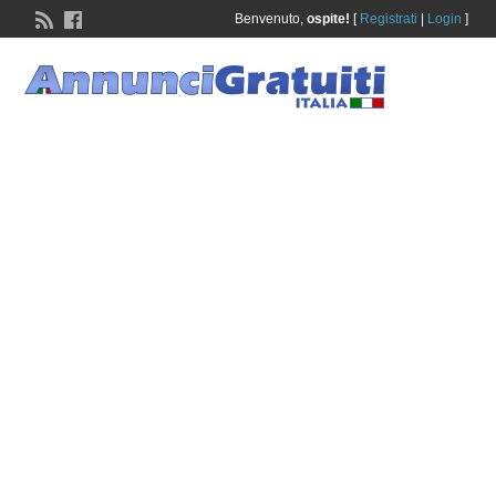
Benvenuto,
ospite!
[
Registrati
|
Login
]