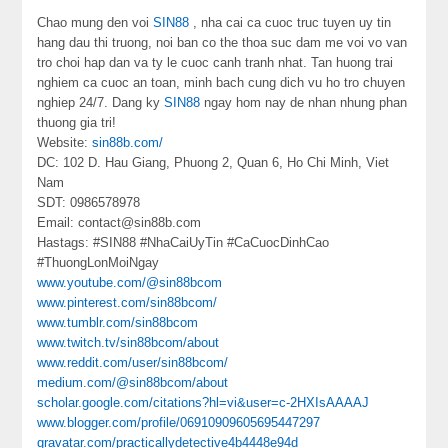
Chao mung den voi
SIN88
, nha cai ca cuoc truc tuyen uy tin
hang dau thi truong, noi ban co the thoa suc dam me voi vo van
tro choi hap dan va ty le cuoc canh tranh nhat. Tan huong trai
nghiem ca cuoc an toan, minh bach cung dich vu ho tro chuyen
nghiep 24/7. Dang ky
SIN88
ngay hom nay de nhan nhung phan
thuong gia tri!
Website:
sin88b.com/
DC: 102 D. Hau Giang, Phuong 2, Quan 6, Ho Chi Minh, Viet
Nam
SDT: 0986578978
Email: contact@sin88b.com
Hastags: #SIN88 #NhaCaiUyTin #CaCuocDinhCao
#ThuongLonMoiNgay
www.youtube.com/@sin88bcom
www.pinterest.com/sin88bcom/
www.tumblr.com/sin88bcom
www.twitch.tv/sin88bcom/about
www.reddit.com/user/sin88bcom/
medium.com/@sin88bcom/about
scholar.google.com/citations?hl=vi&user=c-2HXIsAAAAJ
www.blogger.com/profile/06910909605695447297
gravatar.com/practicallydetective4b4448e94d