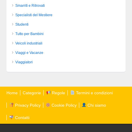
Smarriti e Ritrovati
Specialisti del Mestiere
Studenti
Tutto per Bambini
Veicoli industriali
Viaggi e Vacanze
Viaggiatori
Home
Categorie
Regole
Termini e condizioni
Privacy Policy
Cookie Policy
Chi siamo
Contatti