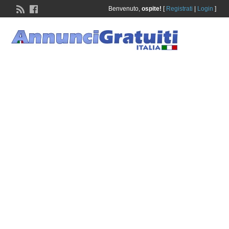
Benvenuto,
ospite!
[
Registrati
|
Login
]