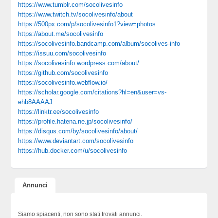
https://www.tumblr.com/socolivesinfo
https://www.twitch.tv/socolivesinfo/about
https://500px.com/p/socolivesinfo1?view=photos
https://about.me/socolivesinfo
https://socolivesinfo.bandcamp.com/album/socolives-info
https://issuu.com/socolivesinfo
https://socolivesinfo.wordpress.com/about/
https://github.com/socolivesinfo
https://socolivesinfo.webflow.io/
https://scholar.google.com/citations?hl=en&user=vs-
ehb8AAAAJ
https://linktr.ee/socolivesinfo
https://profile.hatena.ne.jp/socolivesinfo/
https://disqus.com/by/socolivesinfo/about/
https://www.deviantart.com/socolivesinfo
https://hub.docker.com/u/socolivesinfo
Annunci
Siamo spiacenti, non sono stati trovati annunci.