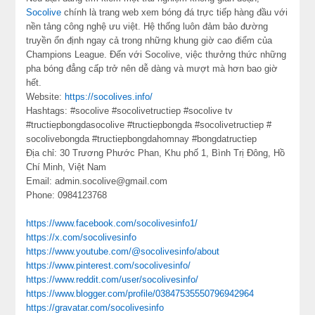
Socolive
chính là trang web xem bóng đá trực tiếp hàng đầu với
nền tảng công nghệ ưu việt. Hệ thống luôn đảm bảo đường
truyền ổn định ngay cả trong những khung giờ cao điểm của
Champions League. Đến với Socolive, việc thưởng thức những
pha bóng đẳng cấp trở nên dễ dàng và mượt mà hơn bao giờ
hết.
Website:
https://socolives.info/
Hashtags: #socolive #socolivetructiep #socolive tv
#tructiepbongdasocolive #tructiepbongda #socolivetructiep #
socolivebongda #tructiepbongdahomnay #bongdatructiep
Địa chỉ: 30 Trương Phước Phan, Khu phố 1, Bình Trị Đông, Hồ
Chí Minh, Việt Nam
Email: admin.socolive@gmail.com
Phone: 0984123768
https://www.facebook.com/socolivesinfo1/
https://x.com/socolivesinfo
https://www.youtube.com/@socolivesinfo/about
https://www.pinterest.com/socolivesinfo/
https://www.reddit.com/user/socolivesinfo/
https://www.blogger.com/profile/03847535550796942964
https://gravatar.com/socolivesinfo