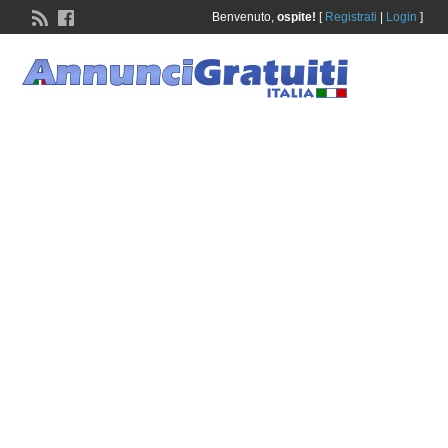
Benvenuto,
ospite!
[
Registrati
|
Login
]