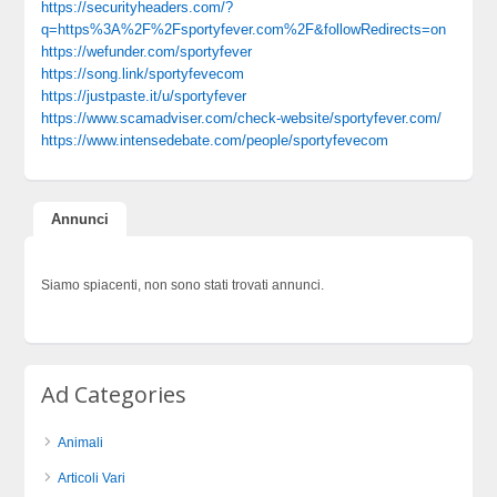
https://securityheaders.com/?
q=https%3A%2F%2Fsportyfever.com%2F&followRedirects=on
https://wefunder.com/sportyfever
https://song.link/sportyfevecom
https://justpaste.it/u/sportyfever
https://www.scamadviser.com/check-website/sportyfever.com/
https://www.intensedebate.com/people/sportyfevecom
Annunci
Siamo spiacenti, non sono stati trovati annunci.
Ad Categories
Animali
Articoli Vari