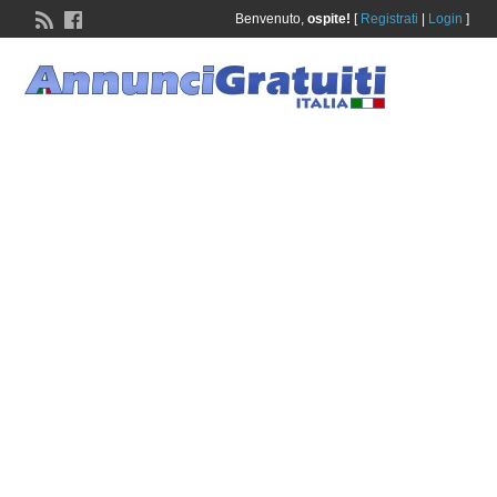
Benvenuto,
ospite!
[
Registrati
|
Login
]