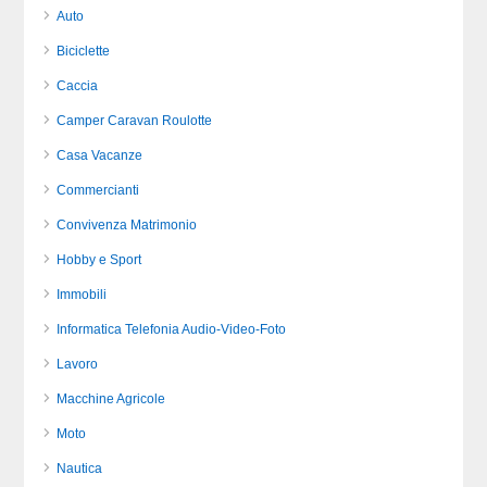
Auto
Biciclette
Caccia
Camper Caravan Roulotte
Casa Vacanze
Commercianti
Convivenza Matrimonio
Hobby e Sport
Immobili
Informatica Telefonia Audio-Video-Foto
Lavoro
Macchine Agricole
Moto
Nautica