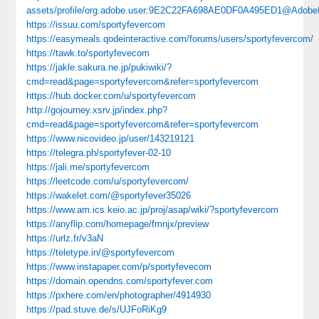
assets/profile/org.adobe.user:9E2C22FA698AE0DF0A495ED1@Adobe
https://issuu.com/sportyfevercom
https://easymeals.qodeinteractive.com/forums/users/sportyfevercom/
https://tawk.to/sportyfevecom
https://jakle.sakura.ne.jp/pukiwiki/?
cmd=read&page=sportyfevercom&refer=sportyfevercom
https://hub.docker.com/u/sportyfevercom
http://gojourney.xsrv.jp/index.php?
cmd=read&page=sportyfevercom&refer=sportyfevercom
https://www.nicovideo.jp/user/143219121
https://telegra.ph/sportyfever-02-10
https://jali.me/sportyfevercom
https://leetcode.com/u/sportyfevercom/
https://wakelet.com/@sportyfever35026
https://www.am.ics.keio.ac.jp/proj/asap/wiki/?sportyfevercom
https://anyflip.com/homepage/fmnjx/preview
https://urlz.fr/v3aN
https://teletype.in/@sportyfevercom
https://www.instapaper.com/p/sportyfevecom
https://domain.opendns.com/sportyfever.com
https://pxhere.com/en/photographer/4914930
https://pad.stuve.de/s/UJFoRiKg9