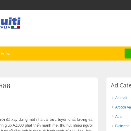
Entra
z888
Ad Cat
Animali
Articoli Va
Auto
ời đã xây dựng một nhà cái trực tuyến chất lượng và
nh giúp AZ888 phát triển mạnh mẽ, thu hút nhiều người
Biciclette