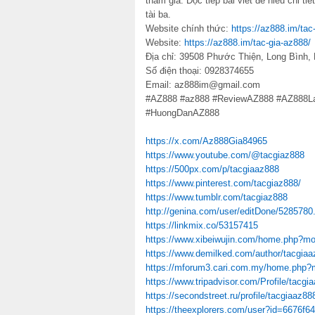
tham gia. Đọc tiếp bài viết để hiểu chi t
tài ba.
Website chính thức:
https://az888.im/tac
Website:
https://az888.im/tac-gia-az888/
Địa chỉ: 39508 Phước Thiện, Long Bình,
Số điện thoại: 0928374655
Email: az888im@gmail.com
#AZ888 #az888 #ReviewAZ888 #AZ888L
#HuongDanAZ888
https://x.com/Az888Gia84965
https://www.youtube.com/@tacgiaz888
https://500px.com/p/tacgiaaz888
https://www.pinterest.com/tacgiaz888/
https://www.tumblr.com/tacgiaz888
http://genina.com/user/editDone/5285780
https://linkmix.co/53157415
https://www.xibeiwujin.com/home.php?
https://www.demilked.com/author/tacgiaa
https://mforum3.cari.com.my/home.php
https://www.tripadvisor.com/Profile/tacgi
https://secondstreet.ru/profile/tacgiaaz88
https://theexplorers.com/user?id=6676f6