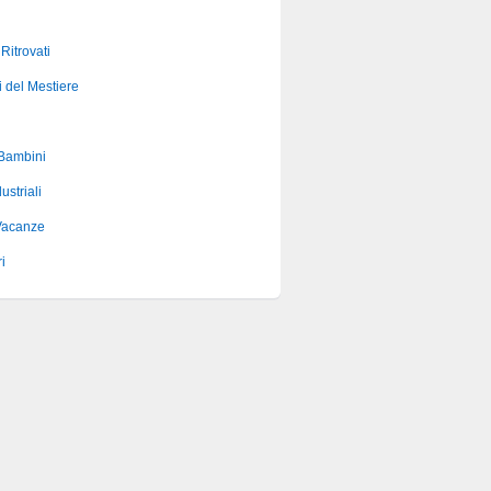
 Ritrovati
i del Mestiere
 Bambini
ustriali
Vacanze
i