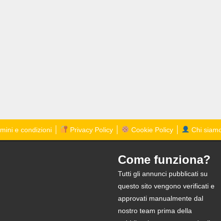
mini e condizioni
Privacy Policy
Cookie Policy
Chi siam
Come funziona?
Tutti gli annunci pubblicati su
questo sito vengono verificati e
approvati manualmente dal
nostro team prima della