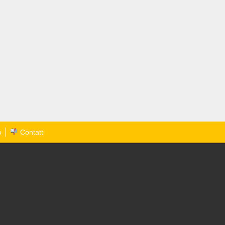
o
Contatti