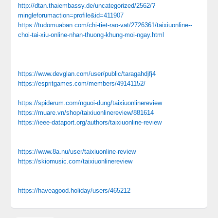
http://dtan.thaiembassy.de/uncategorized/2562/?
mingleforumaction=profile&id=411907
https://tudomuaban.com/chi-tiet-rao-vat/2726361/taixiuonline--
choi-tai-xiu-online-nhan-thuong-khung-moi-ngay.html
https://www.devglan.com/user/public/taragahdjfj4
https://espritgames.com/members/49141152/
https://spiderum.com/nguoi-dung/taixiuonlinereview
https://muare.vn/shop/taixiuonlinereview/881614
https://ieee-dataport.org/authors/taixiuonline-review
https://www.8a.nu/user/taixiuonline-review
https://skiomusic.com/taixiuonlinereview
https://haveagood.holiday/users/465212