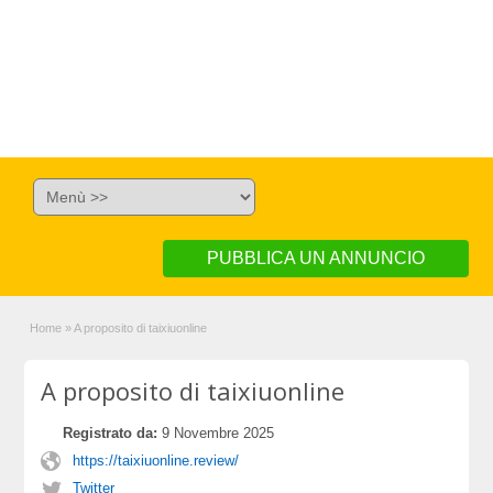
PUBBLICA UN ANNUNCIO
Home
»
A proposito di taixiuonline
A proposito di taixiuonline
Registrato da:
9 Novembre 2025
https://taixiuonline.review/
Twitter