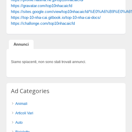
https://gravatar.com/top10nhacaicfd
https://sites.google.com/view/top10nhacaicfd/%E0%A6%B9%E0%A
https://top-10-nha-cai.gitbook.io/top-10-nha-cai-docs/
https://challonge.com/top10nhacaicfd
Annunci
Siamo spiacenti, non sono stati trovati annunci.
Ad Categories
Animali
Articoli Vari
Auto