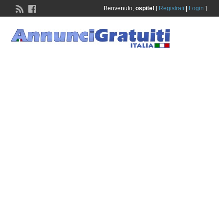
Benvenuto,
ospite!
[
Registrati
|
Login
]