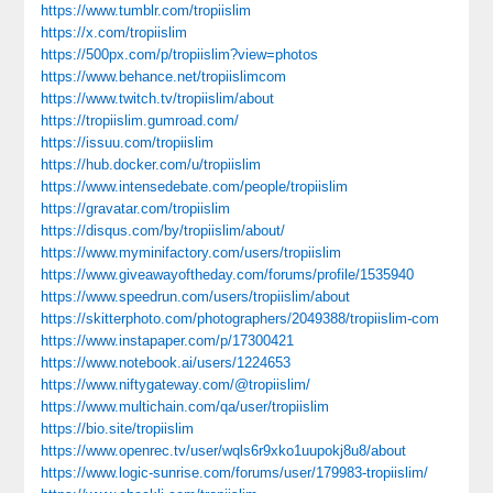
https://www.tumblr.com/tropiislim
https://x.com/tropiislim
https://500px.com/p/tropiislim?view=photos
https://www.behance.net/tropiislimcom
https://www.twitch.tv/tropiislim/about
https://tropiislim.gumroad.com/
https://issuu.com/tropiislim
https://hub.docker.com/u/tropiislim
https://www.intensedebate.com/people/tropiislim
https://gravatar.com/tropiislim
https://disqus.com/by/tropiislim/about/
https://www.myminifactory.com/users/tropiislim
https://www.giveawayoftheday.com/forums/profile/1535940
https://www.speedrun.com/users/tropiislim/about
https://skitterphoto.com/photographers/2049388/tropiislim-com
https://www.instapaper.com/p/17300421
https://www.notebook.ai/users/1224653
https://www.niftygateway.com/@tropiislim/
https://www.multichain.com/qa/user/tropiislim
https://bio.site/tropiislim
https://www.openrec.tv/user/wqls6r9xko1uupokj8u8/about
https://www.logic-sunrise.com/forums/user/179983-tropiislim/