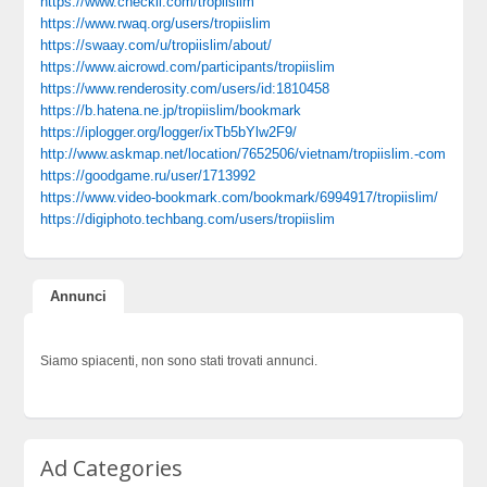
https://www.checkli.com/tropiislim
https://www.rwaq.org/users/tropiislim
https://swaay.com/u/tropiislim/about/
https://www.aicrowd.com/participants/tropiislim
https://www.renderosity.com/users/id:1810458
https://b.hatena.ne.jp/tropiislim/bookmark
https://iplogger.org/logger/ixTb5bYlw2F9/
http://www.askmap.net/location/7652506/vietnam/tropiislim.-com
https://goodgame.ru/user/1713992
https://www.video-bookmark.com/bookmark/6994917/tropiislim/
https://digiphoto.techbang.com/users/tropiislim
Annunci
Siamo spiacenti, non sono stati trovati annunci.
Ad Categories