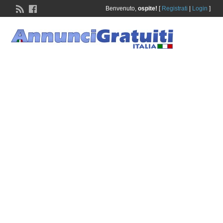
Benvenuto,
ospite!
[
Registrati
|
Login
]