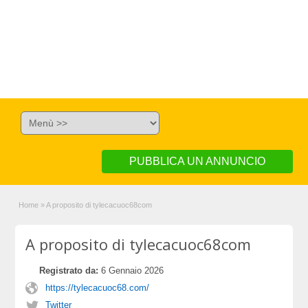
PUBBLICA UN ANNUNCIO
Home
»
A proposito di tylecacuoc68com
A proposito di tylecacuoc68com
Registrato da:
6 Gennaio 2026
https://tylecacuoc68.com/
Twitter