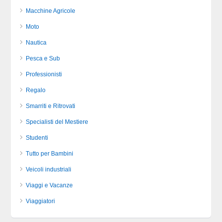
Macchine Agricole
Moto
Nautica
Pesca e Sub
Professionisti
Regalo
Smarriti e Ritrovati
Specialisti del Mestiere
Studenti
Tutto per Bambini
Veicoli industriali
Viaggi e Vacanze
Viaggiatori