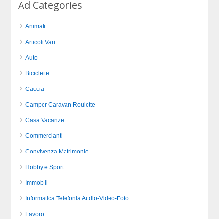
Ad Categories
Animali
Articoli Vari
Auto
Biciclette
Caccia
Camper Caravan Roulotte
Casa Vacanze
Commercianti
Convivenza Matrimonio
Hobby e Sport
Immobili
Informatica Telefonia Audio-Video-Foto
Lavoro