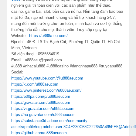
nghiệm giải trí toàn diện với các sản phẩm như thể thao,
casino, game bài, slot, bắn cá và nổ hũ. Nền tảng đảm bảo bảo
mật tối đa, nạp rút nhanh chóng và hỗ trợ khách hàng 24/7,
mang đến môi trường chơi an toàn, minh bạch và cơ hội thắng
thưởng hấp dẫn cho mọi thành viên. Truy cập ngay tại :
Website :
https://u888a.eu.com/
Địa chỉ : 46 Đ. Lê Thị Bạch Cát, Phường 11, Quận 11, Hồ Chí
Minh, Vietnam
Số điện thoại : 0985584619
Email : u888aeu@gmail.com
#u888 #nhacaiu888 #u888casino #dangnhapu888 #truycapu888
Social:
https://www.youtube.com/@u888aeucom
https://x.com/u888aeucom
https://www.pinterest.com/u888aeucom/
https://500px.com/p/u888aeucom
https://gravatar.com/u888aeucom
https://vi.gravatar.com/u888aeucom
https://hu.gravatar.com/u888aeucom
https://substance3d.adobe.com/community-
assets/profile/org.adobe.user:3C4E230C68C222650A495FE5@AdobeI
https://github.com/u888aeucom