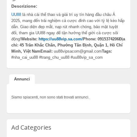
Descrizione:
UU88
là nhà cái thể thao và giải trí uy tín hàng đầu châu Á
2025, mang đến trải nghiệm cá cược đỉnh cao với tỷ lệ kèo hấp
dẫn. Giao diện đẹp mắt, nạp rút nhanh chóng, bảo mật tuyệt
đối, tham gia UU88 ngay để tận hưởng thế giới cá cược sôi
động!
Website:
https://uu88vip.sa.com/
Phone: 0915374206
Địa
chỉ: 45 Trần Khắc Chân, Phường Tân Định, Quận 1, Hồ Chí
Minh, Việt Nam
Email:
uu88vipsacom@gmail.com
Tags:
#nha_cai_uu88 #trang_chu_uu88 #uu88vip_sa_com
Annunci
Siamo spiacenti, non sono stati trovati annunci.
Ad Categories