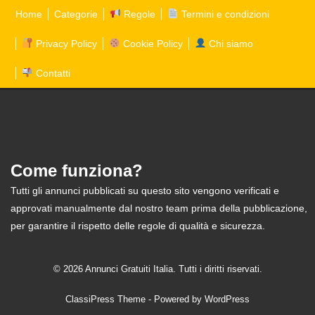
Home
Categorie
Regole
Termini e condizioni
Privacy Policy
Cookie Policy
Chi siamo
Contatti
Come funziona?
Tutti gli annunci pubblicati su questo sito vengono verificati e
approvati manualmente dal nostro team prima della pubblicazione,
per garantire il rispetto delle regole di qualità e sicurezza.
© 2026 Annunci Gratuiti Italia. Tutti i diritti riservati.
ClassiPress Theme
- Powered by
WordPress