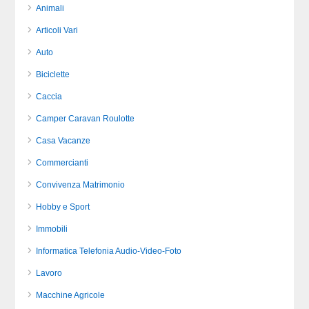
Animali
Articoli Vari
Auto
Biciclette
Caccia
Camper Caravan Roulotte
Casa Vacanze
Commercianti
Convivenza Matrimonio
Hobby e Sport
Immobili
Informatica Telefonia Audio-Video-Foto
Lavoro
Macchine Agricole