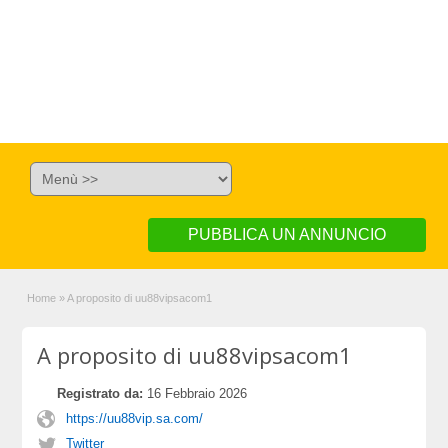
PUBBLICA UN ANNUNCIO
Home
»
A proposito di uu88vipsacom1
A proposito di uu88vipsacom1
Registrato da:
16 Febbraio 2026
https://uu88vip.sa.com/
Twitter