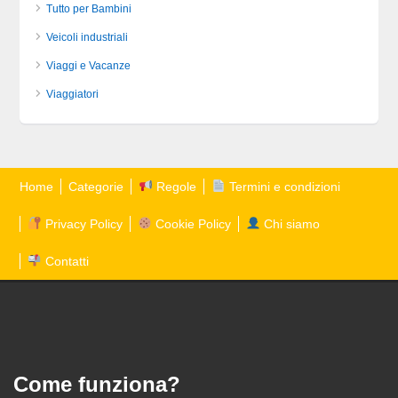
Tutto per Bambini
Veicoli industriali
Viaggi e Vacanze
Viaggiatori
Home
Categorie
Regole
Termini e condizioni
Privacy Policy
Cookie Policy
Chi siamo
Contatti
Come funziona?