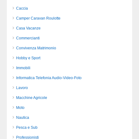
Caccia
Camper Caravan Roulotte
Casa Vacanze
Commercianti
Convivenza Matrimonio
Hobby e Sport
Immobili
Informatica Telefonia Audio-Video-Foto
Lavoro
Macchine Agricole
Moto
Nautica
Pesca e Sub
Professionisti