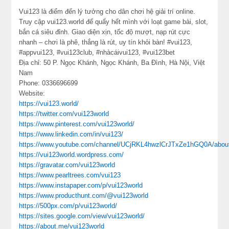
Vui123 là điểm đến lý tưởng cho dân chơi hệ giải trí online.
Truy cập vui123.world để quẩy hết mình với loạt game bài, slot,
bắn cá siêu đỉnh. Giao diện xịn, tốc độ mượt, nạp rút cực
nhanh – chơi là phê, thắng là rút, uy tín khỏi bàn! #vui123,
#appvui123, #vui123club, #nhàcáivui123, #vui123bet
Địa chỉ: 50 P. Ngọc Khánh, Ngọc Khánh, Ba Đình, Hà Nội, Việt
Nam
Phone: 0336696699
Website:
https://vui123.world/
https://twitter.com/vui123world
https://www.pinterest.com/vui123world/
https://www.linkedin.com/in/vui123/
https://www.youtube.com/channel/UCjRKL4hwzlCrJTxZe1hGQ0A/abou
https://vui123world.wordpress.com/
https://gravatar.com/vui123world
https://www.pearltrees.com/vui123
https://www.instapaper.com/p/vui123world
https://www.producthunt.com/@vui123world
https://500px.com/p/vui123world/
https://sites.google.com/view/vui123world/
https://about.me/vui123world