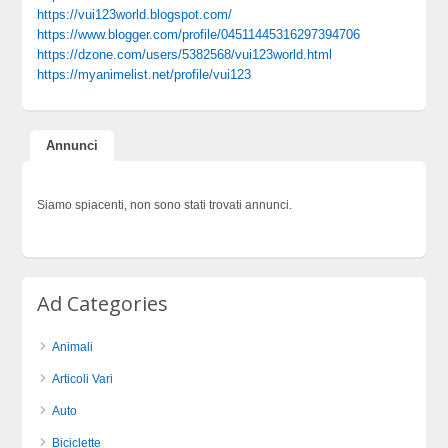
https://vui123world.blogspot.com/
https://www.blogger.com/profile/04511445316297394706
https://dzone.com/users/5382568/vui123world.html
https://myanimelist.net/profile/vui123
Annunci
Siamo spiacenti, non sono stati trovati annunci.
Ad Categories
Animali
Articoli Vari
Auto
Biciclette