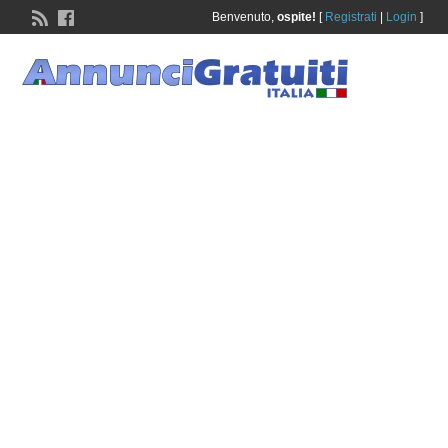
Benvenuto,
ospite!
[
Registrati
|
Login
]