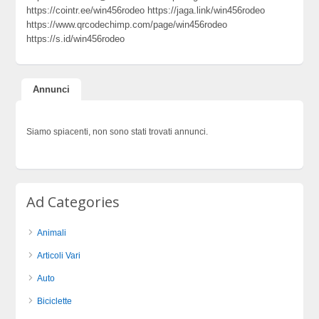
https://cointr.ee/win456rodeo https://jaga.link/win456rodeo
https://www.qrcodechimp.com/page/win456rodeo
https://s.id/win456rodeo
Annunci
Siamo spiacenti, non sono stati trovati annunci.
Ad Categories
Animali
Articoli Vari
Auto
Biciclette