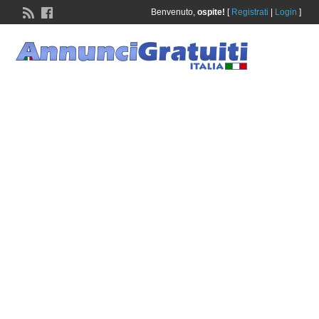
Benvenuto,
ospite!
[
Registrati
|
Login
]