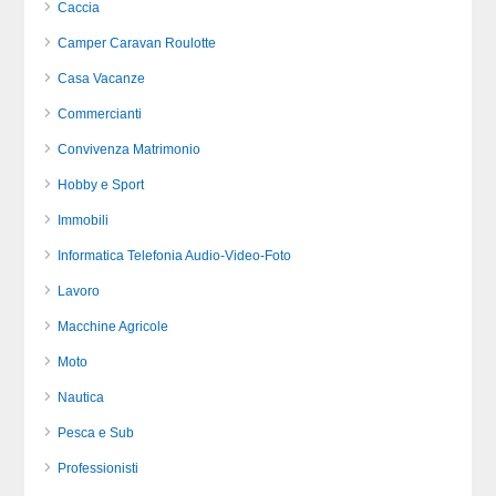
Caccia
Camper Caravan Roulotte
Casa Vacanze
Commercianti
Convivenza Matrimonio
Hobby e Sport
Immobili
Informatica Telefonia Audio-Video-Foto
Lavoro
Macchine Agricole
Moto
Nautica
Pesca e Sub
Professionisti