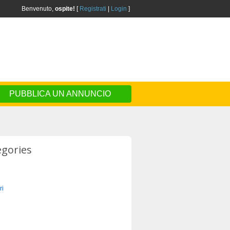
Benvenuto,
ospite!
[
Registrati
|
Login
]
PUBBLICA UN ANNUNCIO
egories
ri