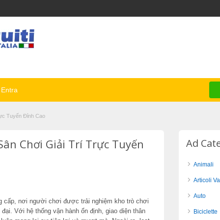
Entra
rực Tuyến Đỉnh Cao
Sân Chơi Giải Trí Trực Tuyến
Ad Cat
Animali
Articoli Va
Auto
g cấp, nơi người chơi được trải nghiệm kho trò chơi
 đại. Với hệ thống vận hành ổn định, giao diện thân
Biciclette