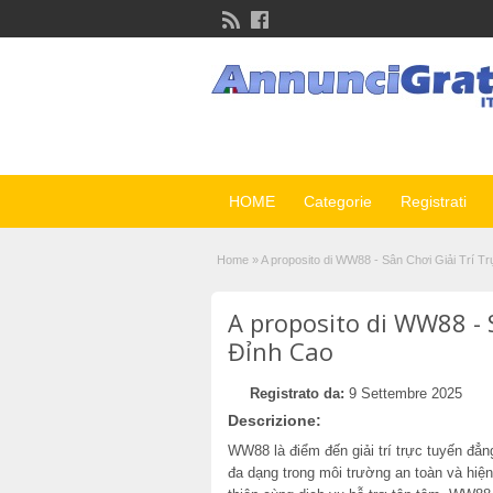
HOME
Categorie
Registrati
Home
»
A proposito di WW88 - Sân Chơi Giải Trí T
A proposito di WW88 - 
Đỉnh Cao
Registrato da:
9 Settembre 2025
Descrizione:
WW88 là điểm đến giải trí trực tuyến đẳn
đa dạng trong môi trường an toàn và hiện