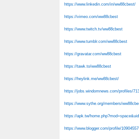
https://www.linkedin.com/in/ww88cbest/
https://vimeo.com/ww88cbest
https://www.twitch.tv/ww88cbest
https://www.tumblr.com/ww88cbest
https://gravatar.com/ww88cbest
https://tawk.to/ww88cbest
https://heylink.me/ww88cbest/
https://jobs.windomnews.com/profiles/7
https://www.sythe.org/members/ww88cbe
https://apk.tw/home.php?mod=space&uid
https://www.blogger.com/profile/109045