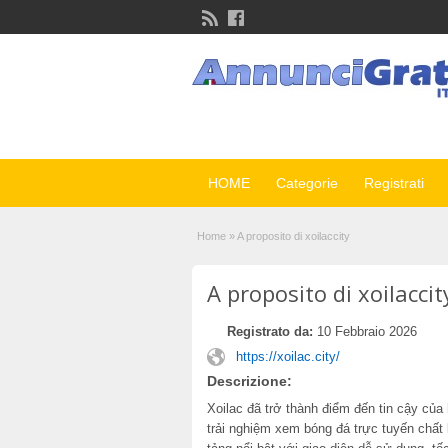
HOME
Categorie
Registrati
Home
»
A proposito di xoilaccity
A proposito di xoilaccit
Registrato da:
10 Febbraio 2026
https://xoilac.city/
Descrizione:
Xoilac đã trở thành điểm đến tin cậy của
trải nghiệm xem bóng đá trực tuyến chất