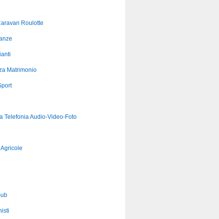
aravan Roulotte
anze
anti
za Matrimonio
port
ca Telefonia Audio-Video-Foto
Agricole
Sub
isti