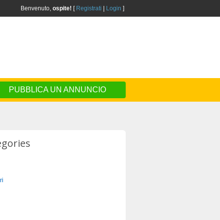
Benvenuto,
ospite!
[
Registrati
|
Login
]
PUBBLICA UN ANNUNCIO
egories
ri