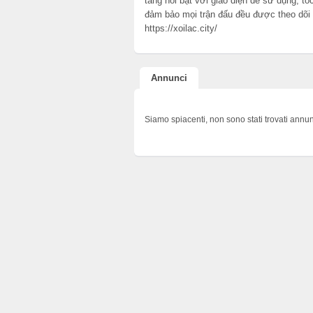
tảng nổi bật với giao diện dễ sử dụng, tố
đảm bảo mọi trận đấu đều được theo dõi 
https://xoilac.city/
Annunci
Siamo spiacenti, non sono stati trovati annun