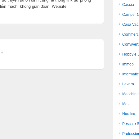
c độ truyền tải ổn định cùng hệ thống link dự phòng
Caccia
liền mạch, không gián đoạn. Website:
Camper C
Casa Vac
Commerci
Conviven
ci.
Hobby e S
Immobili
Informati
Lavoro
Macchine 
Moto
Nautica
Pesca e 
Profession