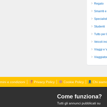
Regalo
Smarriti e
Specialist
Studenti
Tutto per
Veicoli ind
Viaggi e 
Viaggiator
mini e condizioni
Privacy Policy
Cookie Policy
Chi siam
Come funziona?
Tutti gli annunci pubblicati su