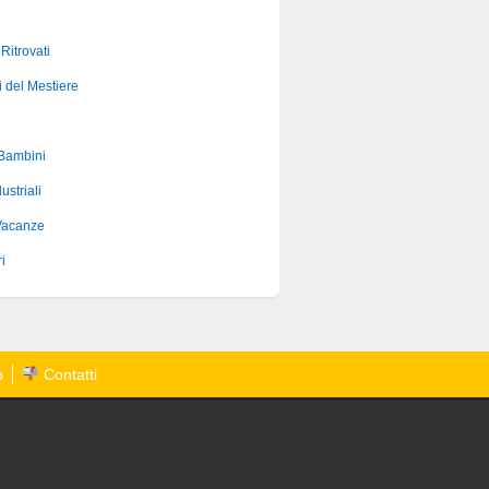
 Ritrovati
i del Mestiere
 Bambini
ustriali
Vacanze
i
o
Contatti