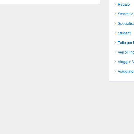
Regalo
Smarriti e
Specialist
Studenti
Tutto per
Veicoli ind
Viaggi e 
Viaggiator