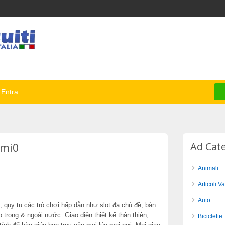
Entra
ami0
Ad Cat
Animali
Articoli Va
Auto
ín, quy tụ các trò chơi hấp dẫn như slot đa chủ đề, bàn
 trong & ngoài nước. Giao diện thiết kế thân thiện,
Biciclette