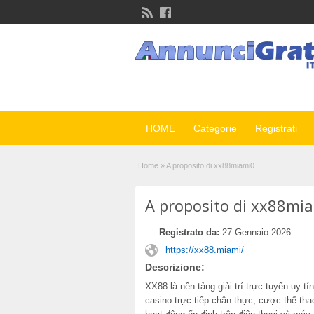
HOME
Categorie
Registrati
Home
»
A proposito di xx88miami0
A proposito di xx88mi
Registrato da:
27 Gennaio 2026
https://xx88.miami/
Descrizione:
XX88 là nền tảng giải trí trực tuyến uy t
casino trực tiếp chân thực, cược thể thao