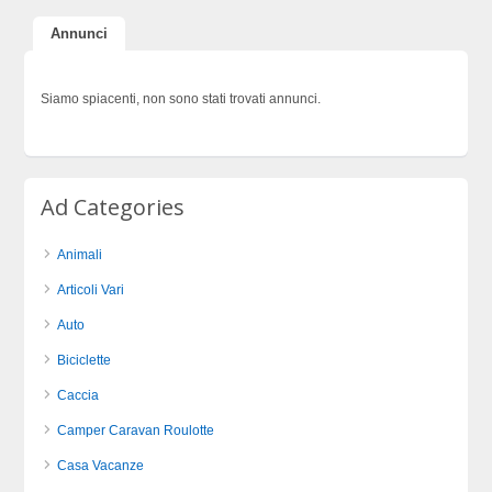
Annunci
Siamo spiacenti, non sono stati trovati annunci.
Ad Categories
Animali
Articoli Vari
Auto
Biciclette
Caccia
Camper Caravan Roulotte
Casa Vacanze