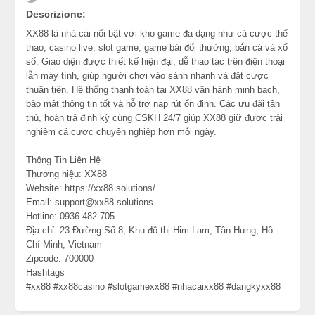
Descrizione:
XX88 là nhà cái nổi bật với kho game đa dạng như cá cược thể
thao, casino live, slot game, game bài đổi thưởng, bắn cá và xổ
số. Giao diện được thiết kế hiện đại, dễ thao tác trên điện thoại
lẫn máy tính, giúp người chơi vào sảnh nhanh và đặt cược
thuận tiện. Hệ thống thanh toán tại XX88 vận hành minh bạch,
bảo mật thông tin tốt và hỗ trợ nạp rút ổn định. Các ưu đãi tân
thủ, hoàn trả định kỳ cùng CSKH 24/7 giúp XX88 giữ được trải
nghiệm cá cược chuyên nghiệp hơn mỗi ngày.
Thông Tin Liên Hệ
Thương hiệu: XX88
Website: https://xx88.solutions/
Email: support@xx88.solutions
Hotline: 0936 482 705
Địa chỉ: 23 Đường Số 8, Khu đô thị Him Lam, Tân Hưng, Hồ
Chí Minh, Vietnam
Zipcode: 700000
Hashtags
#xx88 #xx88casino #slotgamexx88 #nhacaixx88 #dangkyxx88