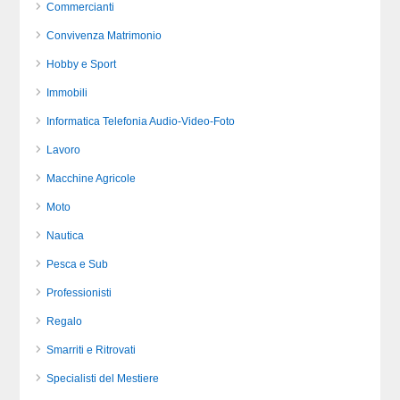
Commercianti
Convivenza Matrimonio
Hobby e Sport
Immobili
Informatica Telefonia Audio-Video-Foto
Lavoro
Macchine Agricole
Moto
Nautica
Pesca e Sub
Professionisti
Regalo
Smarriti e Ritrovati
Specialisti del Mestiere