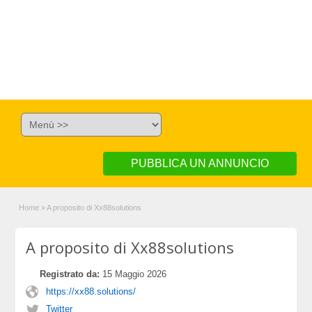
PUBBLICA UN ANNUNCIO
Home
»
A proposito di Xx88solutions
A proposito di Xx88solutions
Registrato da:
15 Maggio 2026
https://xx88.solutions/
Twitter